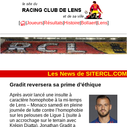
[
|
Joueurs
|
Résultats
|
Histoire
|
Bollaert
|
Lens
]
Les News de SITERCL.COM
Gradit reversera sa prime d’éthique
Après avoir lancé une insulte à
caractère homophobe à la mi-temps
de Lens – Monaco samedi en pleine
journée de lutte contre l’homophobie
sur les pelouses de Ligue 1 (suite à
un accrochage sur le terrain avec
Krépin Diatta), Jonathan Gradit a