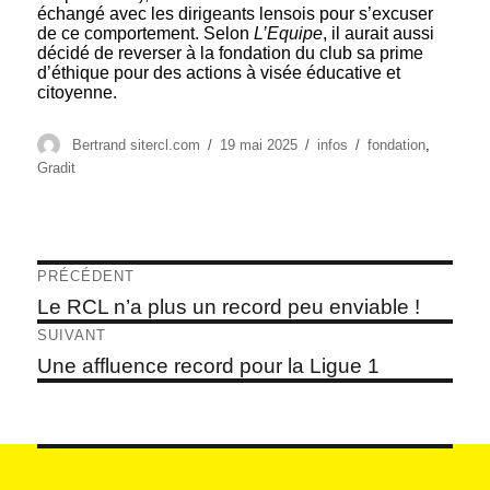
échangé avec les dirigeants lensois pour s’excuser
de ce comportement. Selon
L’Equipe
, il aurait aussi
décidé de reverser à la fondation du club sa prime
d’éthique pour des actions à visée éducative et
citoyenne.
Auteur
Publié
Catégories
Étiquettes
Bertrand sitercl.com
19 mai 2025
infos
fondation
,
le
Gradit
Navigation
PRÉCÉDENT
de
Article
Le RCL n’a plus un record peu enviable !
précédent :
l’article
SUIVANT
Article
Une affluence record pour la Ligue 1
suivant :