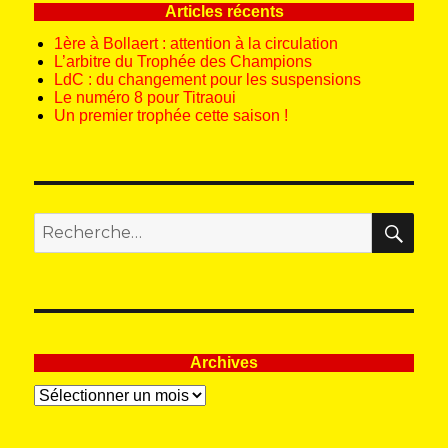
Articles récents
1ère à Bollaert : attention à la circulation
L’arbitre du Trophée des Champions
LdC : du changement pour les suspensions
Le numéro 8 pour Titraoui
Un premier trophée cette saison !
REC
Recherche
pour
:
Archives
Archives