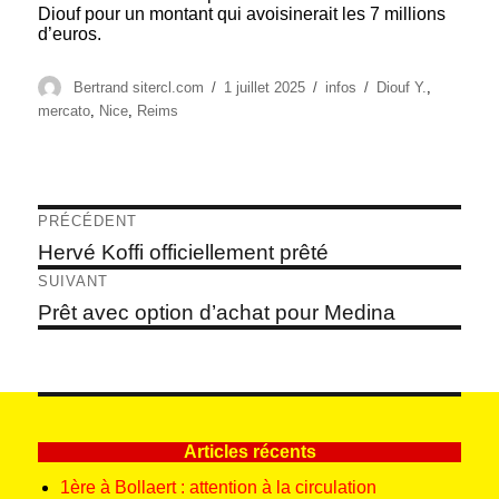
Diouf pour un montant qui avoisinerait les 7 millions
d’euros.
Auteur
Publié
Catégories
Étiquettes
Bertrand sitercl.com
1 juillet 2025
infos
Diouf Y.
,
le
mercato
,
Nice
,
Reims
Navigation
PRÉCÉDENT
de
Article
Hervé Koffi officiellement prêté
précédent :
l’article
SUIVANT
Article
Prêt avec option d’achat pour Medina
suivant :
Articles récents
1ère à Bollaert : attention à la circulation