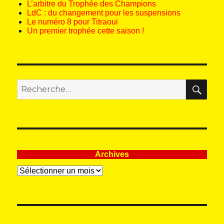
L’arbitre du Trophée des Champions
LdC : du changement pour les suspensions
Le numéro 8 pour Titraoui
Un premier trophée cette saison !
REC
Recherche
pour
:
Archives
Archives