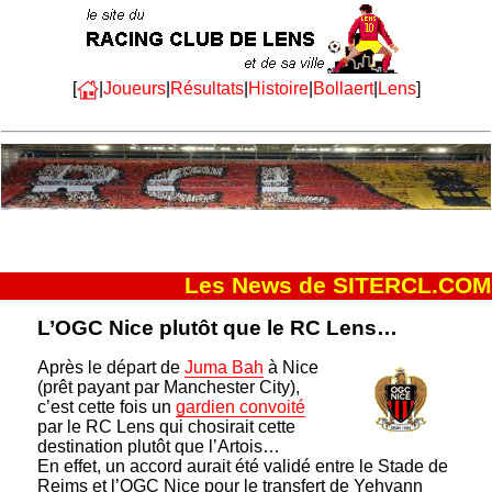
[
|
Joueurs
|
Résultats
|
Histoire
|
Bollaert
|
Lens
]
Les News de SITERCL.COM
L’OGC Nice plutôt que le RC Lens…
Après le départ de
Juma Bah
à Nice
(prêt payant par Manchester City),
c’est cette fois un
gardien convoité
par le RC Lens qui chosirait cette
destination plutôt que l’Artois…
En effet, un accord aurait été validé entre le Stade de
Reims et l’OGC Nice pour le transfert de Yehvann