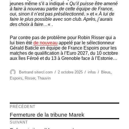
jeunes même s’il a indiqué «
Qu’il puisse être amené
à faire à nouveau partie de cette équipe de France,
oui, sinon il n’est pas présélectionné.
» et «
À lui de
faire le plus possible avec son club. Après, j’aurais
des choix à faire…
« .
Par contre pas de problème pour Robin Risser qui a
lui bien été
de nouveau
appelé par le sélectionneur
Gérald Baticle en équipe de France Espoirs pour les
matches de qualification à l’Euro 2027, du 10 octobre
aux Îles Féroé et du 13 à Grenoble face à l’Estonie…
Auteur
Publié
Catégories
Étiquettes
Bertrand sitercl.com
2 octobre 2025
infos
Bleus
,
le
Espoirs
,
Risser
,
Thauvin
Navigation
PRÉCÉDENT
de
Article
Fermeture de la tribune Marek
précédent :
l’article
SUIVANT