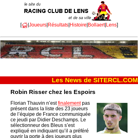
[
|
Joueurs
|
Résultats
|
Histoire
|
Bollaert
|
Lens
]
Les News de SITERCL.COM
Robin Risser chez les Espoirs
Florian Thauvin n’est
finalement
pas
présent dans la liste des 23 joueurs
de l’équipe de France communiquée
ce jeudi par Didier Deschamps. Le
sélectionneur des Bleus s’est
expliqué en indiquant qu’il a préféré
ouvrir la porte à des joueurs plus