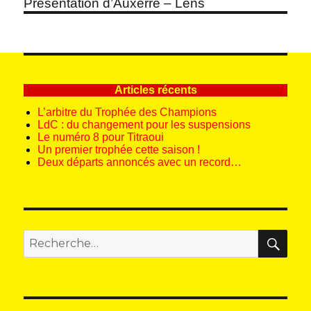
Article
Présentation d’Auxerre – Lens
suivant :
Articles récents
L’arbitre du Trophée des Champions
LdC : du changement pour les suspensions
Le numéro 8 pour Titraoui
Un premier trophée cette saison !
Deux départs annoncés avec un record…
REC
Recherche
pour
: