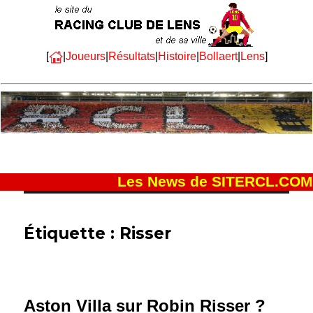
[
|
Joueurs
|
Résultats
|
Histoire
|
Bollaert
|
Lens
]
Les News de SITERCL.COM
Étiquette :
Risser
Aston Villa sur Robin Risser ?