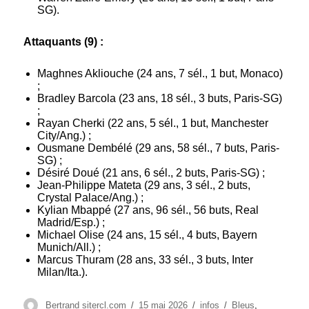
SG).
Attaquants (9) :
Maghnes Akliouche (24 ans, 7 sél., 1 but, Monaco)
;
Bradley Barcola (23 ans, 18 sél., 3 buts, Paris-SG)
;
Rayan Cherki (22 ans, 5 sél., 1 but, Manchester
City/Ang.) ;
Ousmane Dembélé (29 ans, 58 sél., 7 buts, Paris-
SG) ;
Désiré Doué (21 ans, 6 sél., 2 buts, Paris-SG) ;
Jean-Philippe Mateta (29 ans, 3 sél., 2 buts,
Crystal Palace/Ang.) ;
Kylian Mbappé (27 ans, 96 sél., 56 buts, Real
Madrid/Esp.) ;
Michael Olise (24 ans, 15 sél., 4 buts, Bayern
Munich/All.) ;
Marcus Thuram (28 ans, 33 sél., 3 buts, Inter
Milan/Ita.).
Auteur
Publié
Catégories
Étiquettes
Bertrand sitercl.com
15 mai 2026
infos
Bleus
,