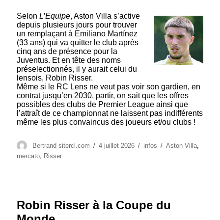
Selon
L’Equipe
, Aston Villa s’active
depuis plusieurs jours pour trouver
un remplaçant à Emiliano Martínez
(33 ans) qui va quitter le club après
cinq ans de présence pour la
Juventus. Et en tête des noms
préselectionnés, il y aurait celui du
lensois, Robin Risser.
Même si le RC Lens ne veut pas voir son gardien, en
contrat jusqu’en 2030, partir, on sait que les offres
possibles des clubs de Premier League ainsi que
l’attraît de ce championnat ne laissent pas indifférents
même les plus convaincus des joueurs et/ou clubs !
Auteur
Publié
Catégories
Étiquettes
Bertrand sitercl.com
4 juillet 2026
infos
Aston Villa
,
le
mercato
,
Risser
Robin Risser à la Coupe du
Monde