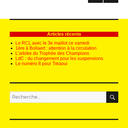
des
PAG
publications
E
SUIV
ANT
E
Articles récents
Le RCL avec le 3e maillot ce samedi
1ère à Bollaert : attention à la circulation
L’arbitre du Trophée des Champions
LdC : du changement pour les suspensions
Le numéro 8 pour Titraoui
REC
Recherche
pour
: