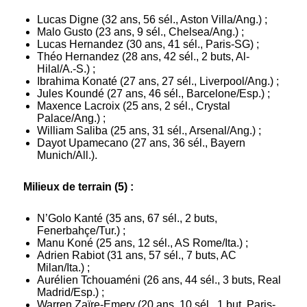
Lucas Digne (32 ans, 56 sél., Aston Villa/Ang.) ;
Malo Gusto (23 ans, 9 sél., Chelsea/Ang.) ;
Lucas Hernandez (30 ans, 41 sél., Paris-SG) ;
Théo Hernandez (28 ans, 42 sél., 2 buts, Al-
Hilal/A.-S.) ;
Ibrahima Konaté (27 ans, 27 sél., Liverpool/Ang.) ;
Jules Koundé (27 ans, 46 sél., Barcelone/Esp.) ;
Maxence Lacroix (25 ans, 2 sél., Crystal
Palace/Ang.) ;
William Saliba (25 ans, 31 sél., Arsenal/Ang.) ;
Dayot Upamecano (27 ans, 36 sél., Bayern
Munich/All.).
Milieux de terrain (5) :
N’Golo Kanté (35 ans, 67 sél., 2 buts,
Fenerbahçe/Tur.) ;
Manu Koné (25 ans, 12 sél., AS Rome/Ita.) ;
Adrien Rabiot (31 ans, 57 sél., 7 buts, AC
Milan/Ita.) ;
Aurélien Tchouaméni (26 ans, 44 sél., 3 buts, Real
Madrid/Esp.) ;
Warren Zaïre-Emery (20 ans, 10 sél., 1 but, Paris-