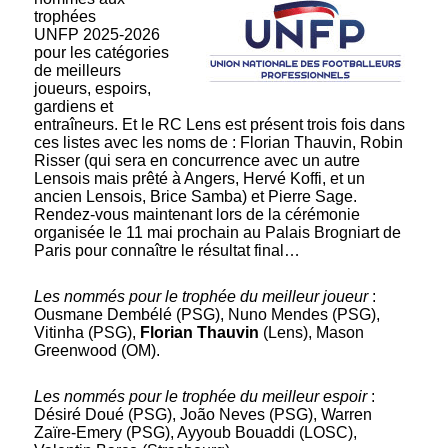
trophées
UNFP 2025-2026
pour les catégories
de meilleurs
joueurs, espoirs,
gardiens et
entraîneurs. Et le RC Lens est présent trois fois dans
ces listes avec les noms de : Florian Thauvin, Robin
Risser (qui sera en concurrence avec un autre
Lensois mais prêté à Angers, Hervé Koffi, et un
ancien Lensois, Brice Samba) et Pierre Sage.
Rendez-vous maintenant lors de la cérémonie
organisée le 11 mai prochain au Palais Brogniart de
Paris pour connaître le résultat final…
Les nommés pour le trophée du meilleur joueur
:
Ousmane Dembélé (PSG), Nuno Mendes (PSG),
Vitinha (PSG),
Florian Thauvin
(Lens), Mason
Greenwood (OM).
Les nommés pour le trophée du meilleur espoir
:
Désiré Doué (PSG), João Neves (PSG), Warren
Zaïre-Emery (PSG), Ayyoub Bouaddi (LOSC),