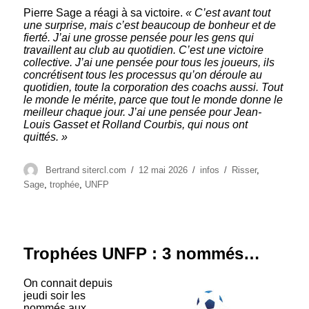
Pierre Sage a réagi à sa victoire.
« C’est avant tout
une surprise, mais c’est beaucoup de bonheur et de
fierté. J’ai une grosse pensée pour les gens qui
travaillent au club au quotidien. C’est une victoire
collective. J’ai une pensée pour tous les joueurs, ils
concrétisent tous les processus qu’on déroule au
quotidien, toute la corporation des coachs aussi. Tout
le monde le mérite, parce que tout le monde donne le
meilleur chaque jour. J’ai une pensée pour Jean-
Louis Gasset et Rolland Courbis, qui nous ont
quittés. »
Auteur
Publié
Catégories
Étiquettes
Bertrand sitercl.com
12 mai 2026
infos
Risser
,
le
Sage
,
trophée
,
UNFP
Trophées UNFP : 3 nommés…
On connait depuis
jeudi soir les
nommés aux