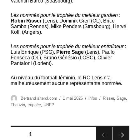
Valentin Barco (Strasbourg).
Les nommés pour le trophée du meilleur gardien
:
Robin Risser
(Lens), Dominik Greif (OL), Brice
Samba (Rennes), Mike Penders (Strasbourg), Hervé
Koffi (Angers).
Les nommés pour le trophée du meilleur entraîneur
:
Luis Enrique (PSG),
Pierre Sage
(Lens), Paulo
Fonseca (OL), Bruno Génésio (LOSC), Olivier
Pantaloni (Lorient).
Au niveau du football féminin, le RC Lens n’a
malheureusement aucune représentante nommée.
Auteur
Publié
Catégories
Étiquettes
Bertrand sitercl.com
1 mai 2026
infos
Risser
,
Sage
,
le
Thauvin
,
trophée
,
UNFP
Pagination
PAGE
1