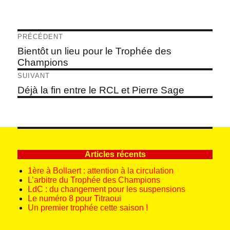
Navigation
PRÉCÉDENT
de
Article
Bientôt un lieu pour le Trophée des
précédent :
Champions
l’article
SUIVANT
Article
Déjà la fin entre le RCL et Pierre Sage
suivant :
Articles récents
1ère à Bollaert : attention à la circulation
L’arbitre du Trophée des Champions
LdC : du changement pour les suspensions
Le numéro 8 pour Titraoui
Un premier trophée cette saison !