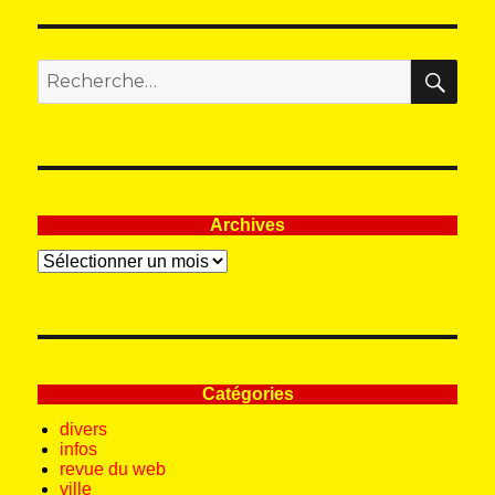
REC
Recherche
pour
:
Archives
Archives
Catégories
divers
infos
revue du web
ville