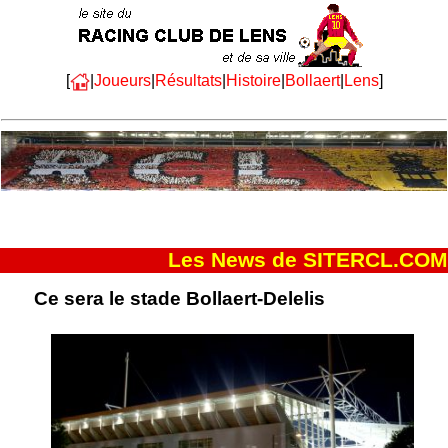
[
|
Joueurs
|
Résultats
|
Histoire
|
Bollaert
|
Lens
]
Les News de SITERCL.COM
Ce sera le stade Bollaert-Delelis