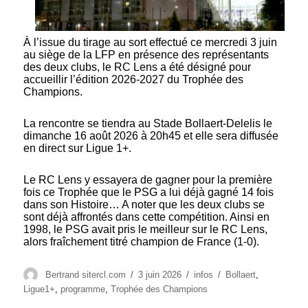
À l’issue du tirage au sort effectué ce mercredi 3 juin
au siège de la LFP en présence des représentants
des deux clubs, le RC Lens a été désigné pour
accueillir l’édition 2026-2027 du Trophée des
Champions.
La rencontre se tiendra au Stade Bollaert-Delelis le
dimanche 16 août 2026 à 20h45 et elle sera diffusée
en direct sur Ligue 1+.
Le RC Lens y essayera de gagner pour la première
fois ce Trophée que le PSG a lui déjà gagné 14 fois
dans son Histoire… A noter que les deux clubs se
sont déjà affrontés dans cette compétition. Ainsi en
1998, le PSG avait pris le meilleur sur le RC Lens,
alors fraîchement titré champion de France (1-0).
Auteur
Publié
Catégories
Étiquettes
Bertrand sitercl.com
3 juin 2026
infos
Bollaert
,
le
Ligue1+
,
programme
,
Trophée des Champions