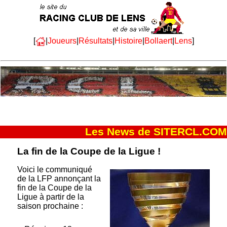
[
|
Joueurs
|
Résultats
|
Histoire
|
Bollaert
|
Lens
]
Les News de SITERCL.COM
La fin de la Coupe de la Ligue !
Voici le communiqué
de la LFP annonçant la
fin de la Coupe de la
Ligue à partir de la
saison prochaine :