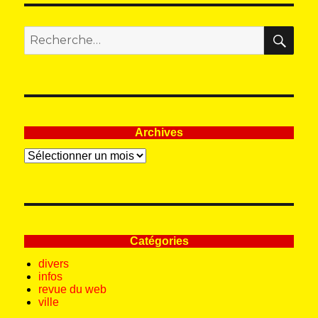
REC
Recherche
pour
:
Archives
Archives
Catégories
divers
infos
revue du web
ville