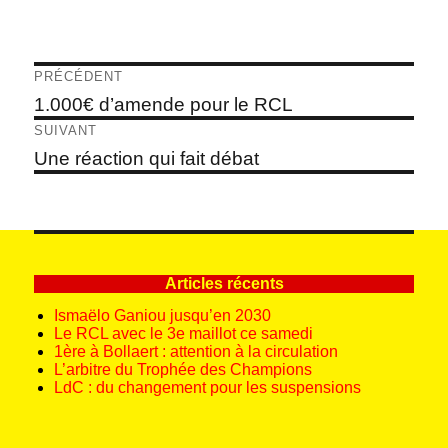
Navigation
PRÉCÉDENT
de
Article
1.000€ d’amende pour le RCL
précédent :
l’article
SUIVANT
Article
Une réaction qui fait débat
suivant :
Articles récents
Ismaëlo Ganiou jusqu’en 2030
Le RCL avec le 3e maillot ce samedi
1ère à Bollaert : attention à la circulation
L’arbitre du Trophée des Champions
LdC : du changement pour les suspensions