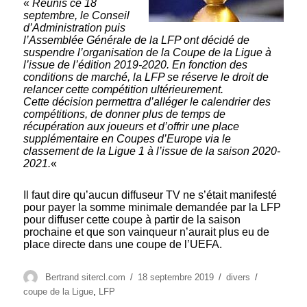
«
Réunis ce 18
septembre, le Conseil
d’Administration puis
l’Assemblée Générale de la LFP ont décidé de
suspendre l’organisation de la Coupe de la Ligue à
l’issue de l’édition 2019-2020. En fonction des
conditions de marché, la LFP se réserve le droit de
relancer cette compétition ultérieurement.
Cette décision permettra d’alléger le calendrier des
compétitions, de donner plus de temps de
récupération aux joueurs et d’offrir une place
supplémentaire en Coupes d’Europe via le
classement de la Ligue 1 à l’issue de la saison 2020-
2021.
«
Il faut dire qu’aucun diffuseur TV ne s’était manifesté
pour payer la somme minimale demandée par la LFP
pour diffuser cette coupe à partir de la saison
prochaine et que son vainqueur n’aurait plus eu de
place directe dans une coupe de l’UEFA.
Auteur
Publié
Catégories
Étiquettes
Bertrand sitercl.com
18 septembre 2019
divers
le
coupe de la Ligue
,
LFP