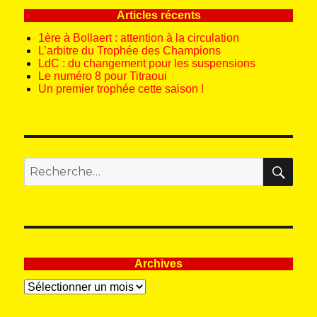
Articles récents
1ère à Bollaert : attention à la circulation
L’arbitre du Trophée des Champions
LdC : du changement pour les suspensions
Le numéro 8 pour Titraoui
Un premier trophée cette saison !
REC
Recherche
pour
:
Archives
Archives