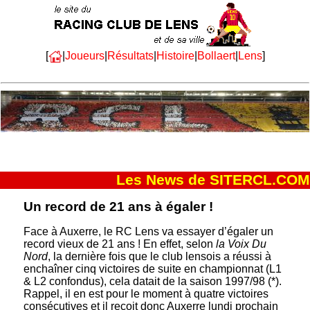
[
|
Joueurs
|
Résultats
|
Histoire
|
Bollaert
|
Lens
]
Les News de SITERCL.COM
Un record de 21 ans à égaler !
Face à Auxerre, le RC Lens va essayer d’égaler un
record vieux de 21 ans ! En effet, selon
la Voix Du
Nord
, la dernière fois que le club lensois a réussi à
enchaîner cinq victoires de suite en championnat (L1
& L2 confondus), cela datait de la saison 1997/98 (*).
Rappel, il en est pour le moment à quatre victoires
consécutives et il reçoit donc Auxerre lundi prochain