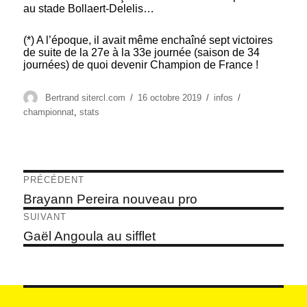
au stade Bollaert-Delelis…
(*) A l’époque, il avait même enchaîné sept victoires
de suite de la 27e à la 33e journée (saison de 34
journées) de quoi devenir Champion de France !
Auteur
Publié
Catégories
Étiquettes
Bertrand sitercl.com
16 octobre 2019
infos
le
championnat
,
stats
Navigation
PRÉCÉDENT
de
Article
Brayann Pereira nouveau pro
précédent :
l’article
SUIVANT
Article
Gaël Angoula au sifflet
suivant :