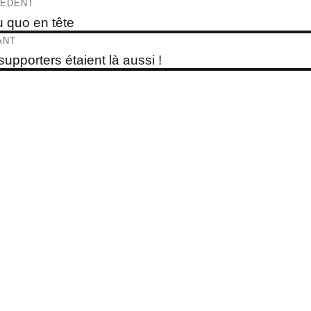
igation
ÉDENT
e
u quo en tête
dent :
ticle
ANT
e
supporters étaient là aussi !
t :