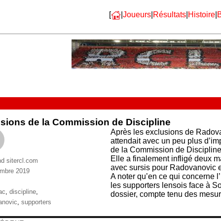
[
|
Joueurs
|
Résultats
|
Histoire
|
B
sions de la Commission de Discipline
Après les exclusions de Radova
attendait avec un peu plus d’im
de la Commission de Discipline 
Elle a finalement infligé deux
nd sitercl.com
avec sursis pour Radovanovic 
mbre 2019
A noter qu’en ce qui concerne 
ries
les supporters lensois face à So
ttes
ac
,
discipline
,
dossier, compte tenu des mesure
anovic
,
supporters