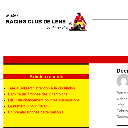
Déci
Articles récents
1ère à Bollaert : attention à la circulation
Auteur
Bertra
L’arbitre du Trophée des Champions
Publié
4 déce
LdC : du changement pour les suspensions
le
Catégo
infos
Le numéro 8 pour Titraoui
Étique
Cahuz
Un premier trophée cette saison !
Radov