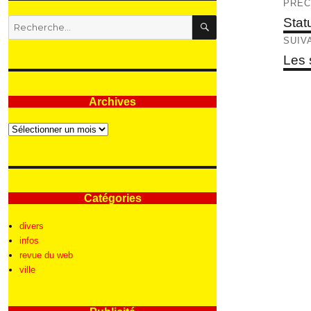
Nav
PRÉC
RECHERCHE
de
Articl
Stat
Recherche
précé
pour
l’ar
SUIV
:
Articl
Les 
suivan
Archives
Archives
Catégories
divers
infos
revue du web
ville