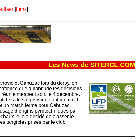
ollaert
|
Lens
]
Les News de SITERCL.COM
novic et Cahuzac lors du derby, on
patience que d’habitude les décisions
réunie mercredi soir, le 4 décembre.
 matches de suspension dont un match
et un match ferme pour Cahuzac.
l’usage d’engins pyrotechniques par
chaux, elle a décidé de classer le
s tangibles prises par le club.