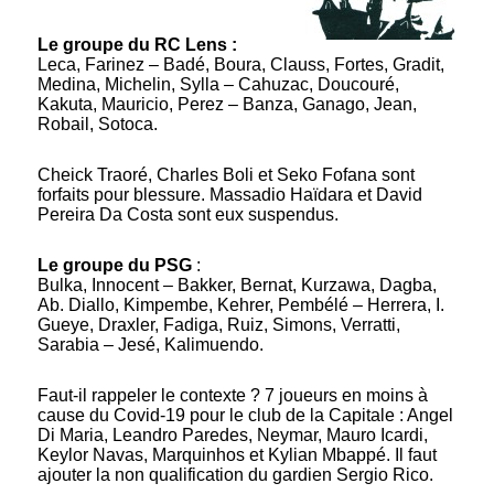
Le groupe du RC Lens :
Leca, Farinez – Badé, Boura, Clauss, Fortes, Gradit,
Medina, Michelin, Sylla – Cahuzac, Doucouré,
Kakuta, Mauricio, Perez – Banza, Ganago, Jean,
Robail, Sotoca.
Cheick Traoré, Charles Boli et Seko Fofana sont
forfaits pour blessure. Massadio Haïdara et David
Pereira Da Costa sont eux suspendus.
Le groupe du PSG
:
Bulka, Innocent – Bakker, Bernat, Kurzawa, Dagba,
Ab. Diallo, Kimpembe, Kehrer, Pembélé – Herrera, I.
Gueye, Draxler, Fadiga, Ruiz, Simons, Verratti,
Sarabia – Jesé, Kalimuendo.
Faut-il rappeler le contexte ? 7 joueurs en moins à
cause du Covid-19 pour le club de la Capitale : Angel
Di Maria, Leandro Paredes, Neymar, Mauro Icardi,
Keylor Navas, Marquinhos et Kylian Mbappé. Il faut
ajouter la non qualification du gardien Sergio Rico.