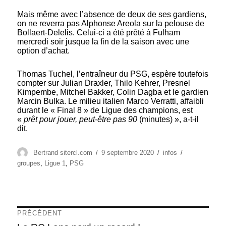
Mais même avec l’absence de deux de ses gardiens,
on ne reverra pas Alphonse Areola sur la pelouse de
Bollaert-Delelis. Celui-ci a été prêté à Fulham
mercredi soir jusque la fin de la saison avec une
option d’achat.
Thomas Tuchel, l’entraîneur du PSG, espère toutefois
compter sur Julian Draxler, Thilo Kehrer, Presnel
Kimpembe, Mitchel Bakker, Colin Dagba et le gardien
Marcin Bulka. Le milieu italien Marco Verratti, affaibli
durant le « Final 8 » de Ligue des champions, est
«
prêt pour jouer, peut-être pas 90
(minutes) », a-t-il
dit.
Auteur
Publié
Catégories
Étiquettes
Bertrand sitercl.com
9 septembre 2020
infos
le
groupes
,
Ligue 1
,
PSG
Navigation
PRÉCÉDENT
Article