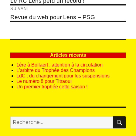
de
Le RC Lens perd un record !
précédent :
l’article
SUIVANT
Article
Revue du web pour Lens – PSG
suivant :
Articles récents
1ère à Bollaert : attention à la circulation
L’arbitre du Trophée des Champions
LdC : du changement pour les suspensions
Le numéro 8 pour Titraoui
Un premier trophée cette saison !
REC
Recherche
pour
: