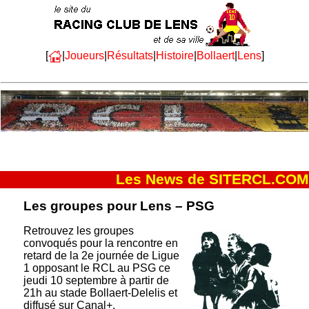
[
|
Joueurs
|
Résultats
|
Histoire
|
Bollaert
|
Lens
]
Les News de SITERCL.COM
Les groupes pour Lens – PSG
Retrouvez les groupes
convoqués pour la rencontre en
retard de la 2e journée de Ligue
1 opposant le RCL au PSG ce
jeudi 10 septembre à partir de
21h au stade Bollaert-Delelis et
diffusé sur Canal+.