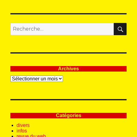
REC
Recherche
pour
:
Archives
Archives
Catégories
divers
infos
revue du web