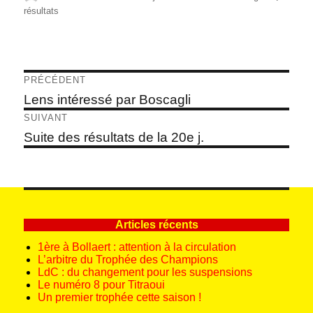
le
résultats
Navigation
PRÉCÉDENT
de
Article
Lens intéressé par Boscagli
précédent :
l’article
SUIVANT
Article
Suite des résultats de la 20e j.
suivant :
Articles récents
1ère à Bollaert : attention à la circulation
L’arbitre du Trophée des Champions
LdC : du changement pour les suspensions
Le numéro 8 pour Titraoui
Un premier trophée cette saison !