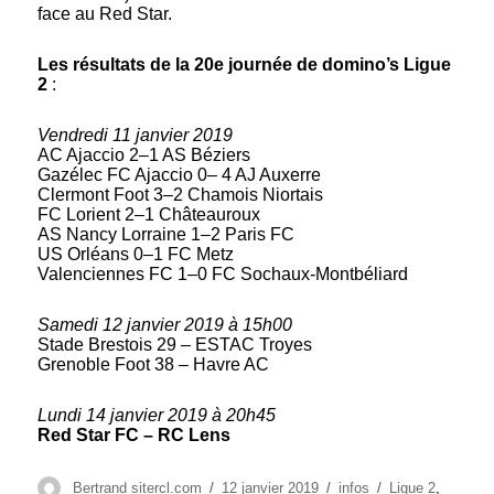
face au Red Star.
Les résultats de la 20e journée de domino’s Ligue
2
:
Vendredi 11 janvier 2019
AC Ajaccio 2–1 AS Béziers
Gazélec FC Ajaccio 0– 4 AJ Auxerre
Clermont Foot 3–2 Chamois Niortais
FC Lorient 2–1 Châteauroux
AS Nancy Lorraine 1–2 Paris FC
US Orléans 0–1 FC Metz
Valenciennes FC 1–0 FC Sochaux-Montbéliard
Samedi 12 janvier 2019 à 15h00
Stade Brestois 29 – ESTAC Troyes
Grenoble Foot 38 – Havre AC
Lundi 14 janvier 2019 à 20h45
Red Star FC – RC Lens
Auteur
Publié
Catégories
Étiquettes
Bertrand sitercl.com
12 janvier 2019
infos
Ligue 2
,