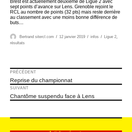
Brest est actuellement deuxième de Ligue 2 avec
sept points d’avance sur Lens. Grenoble rejoint le
RCL au nombre de points (32 pts) mais reste derrière
au classement avec une moins bonne différence de
buts…
Auteur
Publié
Catégories
Étiquettes
Bertrand sitercl.com
12 janvier 2019
infos
Ligue 2
,
le
résultats
Navigation
PRÉCÉDENT
de
Article
Reprise du championnat
précédent :
l’article
SUIVANT
Article
Chantôme suspendu face à Lens
suivant :