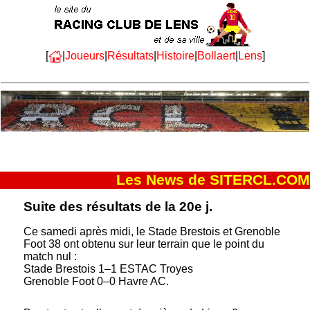
[
|
Joueurs
|
Résultats
|
Histoire
|
Bollaert
|
Lens
]
Les News de SITERCL.COM
Suite des résultats de la 20e j.
Ce samedi après midi, le Stade Brestois et Grenoble
Foot 38 ont obtenu sur leur terrain que le point du
match nul :
Stade Brestois 1–1 ESTAC Troyes
Grenoble Foot 0–0 Havre AC.