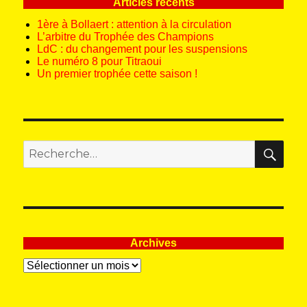
Articles récents
1ère à Bollaert : attention à la circulation
L’arbitre du Trophée des Champions
LdC : du changement pour les suspensions
Le numéro 8 pour Titraoui
Un premier trophée cette saison !
REC
Recherche
pour
:
Archives
Archives