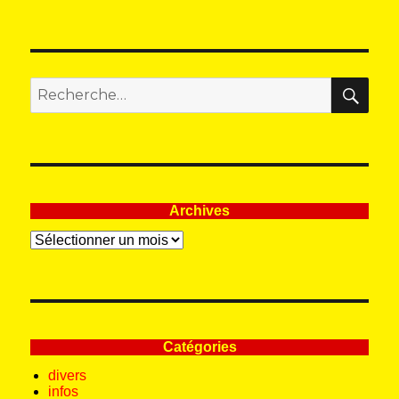
REC
Recherche
pour
:
Archives
Archives
Catégories
divers
infos