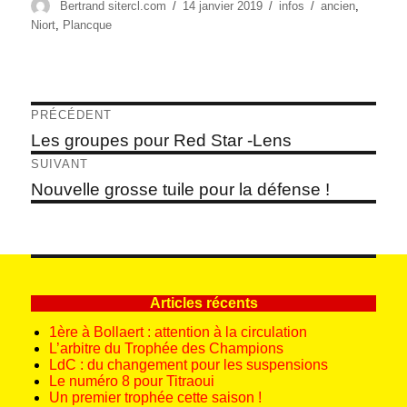
Auteur
Publié
Catégories
Étiquettes
Bertrand sitercl.com
14 janvier 2019
infos
ancien
,
le
Niort
,
Plancque
Navigation
PRÉCÉDENT
de
Article
Les groupes pour Red Star -Lens
précédent :
l’article
SUIVANT
Article
Nouvelle grosse tuile pour la défense !
suivant :
Articles récents
1ère à Bollaert : attention à la circulation
L’arbitre du Trophée des Champions
LdC : du changement pour les suspensions
Le numéro 8 pour Titraoui
Un premier trophée cette saison !