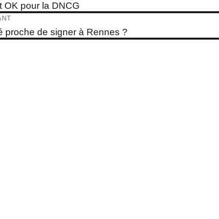
e
t OK pour la DNCG
dent :
ticle
ANT
e
 proche de signer à Rennes ?
t :