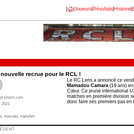
[
|
Joueurs
|
Résultats
|
Histoire
|
B
nouvelle recrue pour le RCL !
Le RC Lens a annoncé ce vendred
Mamadou Camara
(19 ans) en
Cœur. Ce jeune international U
matches en première division sé
nd sitercl.com
donc faire ses premiers pas en 
et 2021
ries
ttes
a
,
mercato
,
transfert
igation
ÉDENT