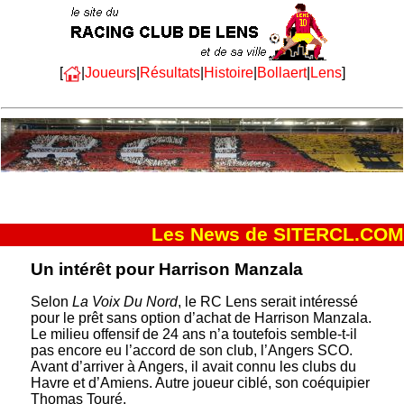
[
|
Joueurs
|
Résultats
|
Histoire
|
Bollaert
|
Lens
]
Les News de SITERCL.COM
Un intérêt pour Harrison Manzala
Selon
La Voix Du Nord
, le RC Lens serait intéressé
pour le prêt sans option d’achat de Harrison Manzala.
Le milieu offensif de 24 ans n’a toutefois semble-t-il
pas encore eu l’accord de son club, l’Angers SCO.
Avant d’arriver à Angers, il avait connu les clubs du
Havre et d’Amiens. Autre joueur ciblé, son coéquipier
Thomas Touré.