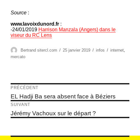
Source
:
www.lavoixdunord.fr
:
-24/01/2019
Harrison Manzala (Angers) dans le
viseur du RC Lens
Auteur
Publié
Catégories
Étiquettes
Bertrand sitercl.com
25 janvier 2019
infos
internet
,
le
mercato
Navigation
PRÉCÉDENT
de
Article
EL Hadji Ba sera absent face à Béziers
précédent :
l’article
SUIVANT
Article
Jérémy Vachoux sur le départ ?
suivant :