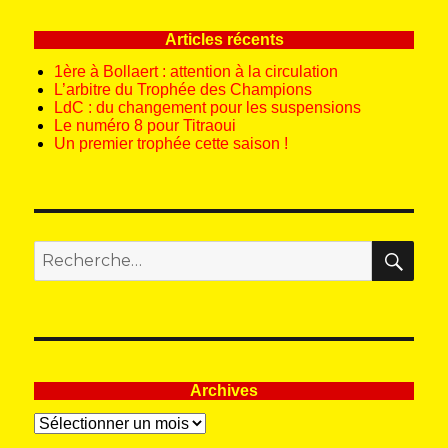
Articles récents
1ère à Bollaert : attention à la circulation
L’arbitre du Trophée des Champions
LdC : du changement pour les suspensions
Le numéro 8 pour Titraoui
Un premier trophée cette saison !
REC
Recherche
pour
:
Archives
Archives