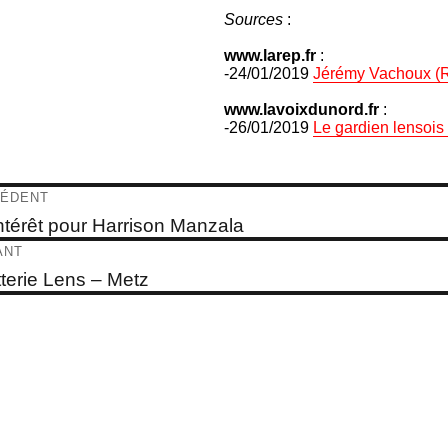
Sources
:
www.larep.fr
:
-24/01/2019
Jérémy Vachoux (RC
www.lavoixdunord.fr
:
-26/01/2019
Le gardien lensois
igation
ÉDENT
e
ntérêt pour Harrison Manzala
dent :
ticle
ANT
e
etterie Lens – Metz
t :