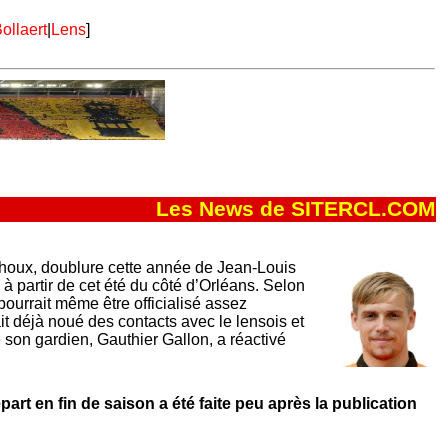
ollaert
|
Lens
]
Les News de SITERCL.COM
houx, doublure cette année de Jean-Louis
 à partir de cet été du côté d’Orléans. Selon
 pourrait même être officialisé assez
 déjà noué des contacts avec le lensois et
de son gardien, Gauthier Gallon, a réactivé
épart en fin de saison a été faite peu après la publication