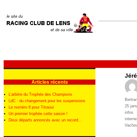
Jéré
Articles récents
L’arbitre du Trophée des Champions
Auteur
Bertra
LdC : du changement pour les suspensions
Publié
25 jan
Le numéro 8 pour Titraoui
le
Catégo
infos
Un premier trophée cette saison !
Étique
interne
Deux départs annoncés avec un record…
Vacho