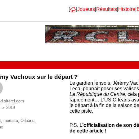
[
|
Joueurs
|
Résultats
|
Histoire
|
B
my Vachoux sur le départ ?
Le gardien lensois, Jérémy Vac
Leca, pourrait poser ses valises
La République du Centre
, cela
rapidement… L’US Orléans avait
nd sitercl.com
le départ à la fin de la saison 
vier 2019
cette piste.
ries
ttes
t
,
mercato
,
Orléans
,
P.S.
L’officialisation de son d
ux
de cette article !