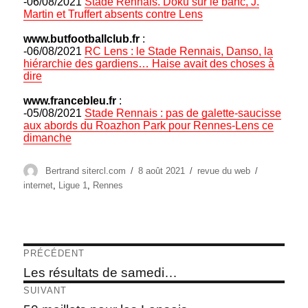
-06/08/2021
Stade Rennais. Doku sur le banc, J.
Martin et Truffert absents contre Lens
www.butfootballclub.fr
:
-06/08/2021
RC Lens : le Stade Rennais, Danso, la
hiérarchie des gardiens… Haise avait des choses à
dire
www.francebleu.fr
:
-05/08/2021
Stade Rennais : pas de galette-saucisse
aux abords du Roazhon Park pour Rennes-Lens ce
dimanche
Auteur
Publié
Catégories
Étiquettes
Bertrand sitercl.com
8 août 2021
revue du web
le
internet
,
Ligue 1
,
Rennes
Navigation
PRÉCÉDENT
de
Article
Les résultats de samedi…
précédent :
l’article
SUIVANT
Article