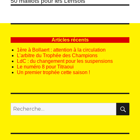
50 maillots pour les Lensois
suivant :
Articles récents
1ère à Bollaert : attention à la circulation
L’arbitre du Trophée des Champions
LdC : du changement pour les suspensions
Le numéro 8 pour Titraoui
Un premier trophée cette saison !
REC
Recherche
pour
: