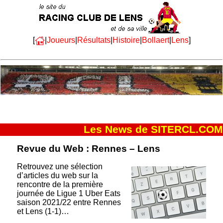
[
|
Joueurs
|
Résultats
|
Histoire
|
Bollaert
|
Lens
]
Les News de SITERCL.COM
Revue du Web : Rennes – Lens
Retrouvez une sélection
d’articles du web sur la
rencontre de la première
journée de Ligue 1 Uber Eats
saison 2021/22 entre Rennes
et Lens (1-1)…