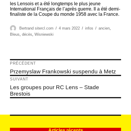
les Lensois et a été longtemps le plus jeune
International Français de l’après guerre. Il a été demi-
finaliste de la Coupe du monde 1958 avec la France.
Auteur
Publié
Catégories
Étiquettes
Bertrand sitercl.com
4 mars 2022
infos
ancien
,
le
Bleus
,
décès
,
Wisniewski
Navigation
PRÉCÉDENT
de
Article
Przemyslaw Frankowski suspendu à Metz
précédent :
l’article
SUIVANT
Article
Les groupes pour RC Lens – Stade
suivant :
Brestois
Articles récents