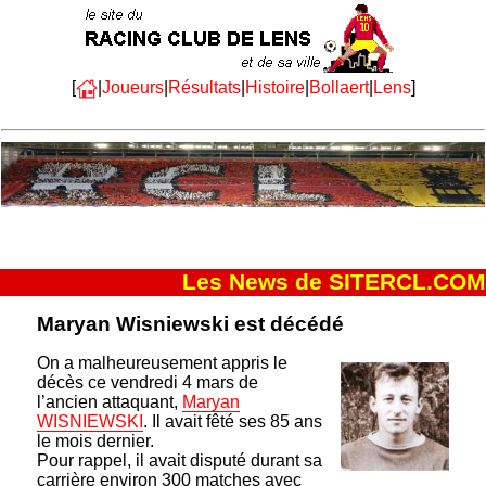
[
|
Joueurs
|
Résultats
|
Histoire
|
Bollaert
|
Lens
]
Les News de SITERCL.COM
Maryan Wisniewski est décédé
On a malheureusement appris le
décès ce vendredi 4 mars de
l’ancien attaquant,
Maryan
WISNIEWSKI
. Il avait fêté ses 85 ans
le mois dernier.
Pour rappel, il avait disputé durant sa
carrière environ 300 matches avec