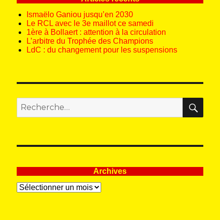
Ismaëlo Ganiou jusqu’en 2030
Le RCL avec le 3e maillot ce samedi
1ère à Bollaert : attention à la circulation
L’arbitre du Trophée des Champions
LdC : du changement pour les suspensions
REC
Recherche
pour
:
Archives
Archives