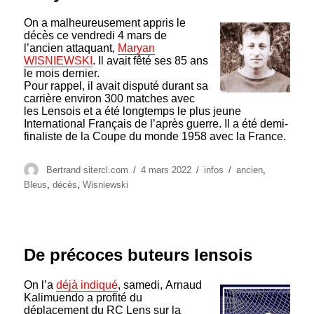
On a malheureusement appris le
décès ce vendredi 4 mars de
l’ancien attaquant,
Maryan
WISNIEWSKI
. Il avait fêté ses 85 ans
le mois dernier.
Pour rappel, il avait disputé durant sa
carrière environ 300 matches avec
les Lensois et a été longtemps le plus jeune
International Français de l’après guerre. Il a été demi-
finaliste de la Coupe du monde 1958 avec la France.
Auteur
Publié
Catégories
Étiquettes
Bertrand sitercl.com
4 mars 2022
infos
ancien
,
le
Bleus
,
décès
,
Wisniewski
De précoces buteurs lensois
On l’a
déjà indiqué
, samedi, Arnaud
Kalimuendo a profité du
déplacement du RC Lens sur la