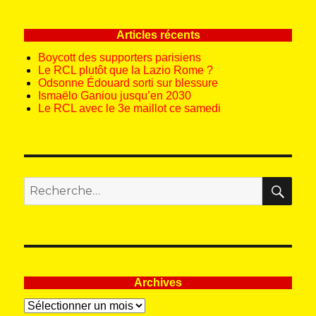
Articles récents
Boycott des supporters parisiens
Le RCL plutôt que la Lazio Rome ?
Odsonne Édouard sorti sur blessure
Ismaëlo Ganiou jusqu’en 2030
Le RCL avec le 3e maillot ce samedi
REC
Recherche
pour
:
Archives
Archives