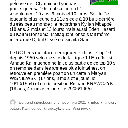
pelouse de l’Olympique Lyonnais
pour signer sa 10e réalisation en L1,
à seulement 19 ans, 9 mois et 10 jours. Soit le 7e
joueur le plus jeune du 21e siècle à 10 buts derrière
du très beau monde : le recordman Kylian Mbappé
(18 ans, 2 mois et 13 jours) mais aussi Eden Hazard
ou Karim Benzema. L’attaquant lensois fait même
mieux que Djibril Cissé ou Ismaïla Sarr.
Le RC Lens qui place deux joueurs dans le top 10
depuis 1950 selon le site de la Ligue 1 ! En effet, si
Arnaud Kalimuendo ne fait plus partie de ce top 10 si
on remonte dans les années plus lointaines, on
retrouve en première position un certain Maryan
WISNIEWSKI (17 ans, 8 mois et 9 jours, le
10/10/1954) et en 6e position Richard KRAWCZYK
(18 ans, 4 mois et 5 jours, le 29/06/1965).
Auteur
Publié
Catégories
Étiquettes
Bertrand sitercl.com
3 novembre 2021
infos
ancien
,
le
buteur
,
Kalimuendo
,
Krawczyk
,
stats
,
Wisniewski