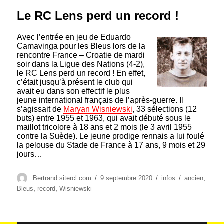
Le RC Lens perd un record !
Avec l’entrée en jeu de Eduardo
Camavinga pour les Bleus lors de la
rencontre France – Croatie de mardi
soir dans la Ligue des Nations (4-2),
le RC Lens perd un record ! En effet,
c’était jusqu’à présent le club qui
avait eu dans son effectif le plus
jeune international français de l’après-guerre. Il
s’agissait de
Maryan Wisniewski
, 33 sélections (12
buts) entre 1955 et 1963, qui avait débuté sous le
maillot tricolore à 18 ans et 2 mois (le 3 avril 1955
contre la Suède). Le jeune prodige rennais a lui foulé
la pelouse du Stade de France à 17 ans, 9 mois et 29
jours…
Auteur
Publié
Catégories
Étiquettes
Bertrand sitercl.com
9 septembre 2020
infos
ancien
,
le
Bleus
,
record
,
Wisniewski