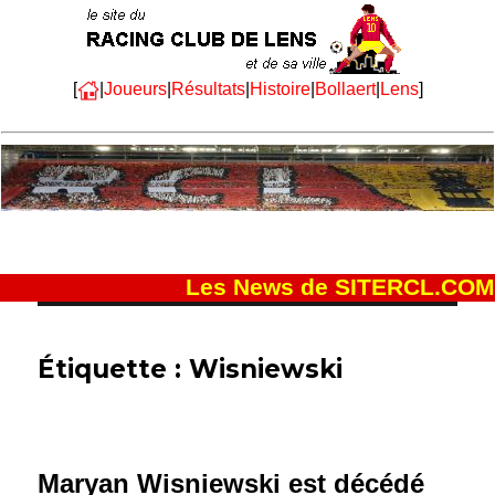
[
|
Joueurs
|
Résultats
|
Histoire
|
Bollaert
|
Lens
]
Les News de SITERCL.COM
Étiquette :
Wisniewski
Maryan Wisniewski est décédé