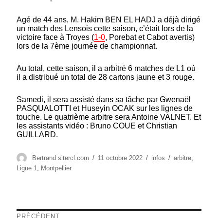
Agé de 44 ans, M. Hakim BEN EL HADJ a déjà dirigé
un match des Lensois cette saison, c’était lors de la
victoire face à Troyes (
1-0
, Porebat et Cabot avertis)
lors de la 7ème journée de championnat.
Au total, cette saison, il a arbitré 6 matches de L1 où
il a distribué un total de 28 cartons jaune et 3 rouge.
Samedi, il sera assisté dans sa tâche par Gwenaël
PASQUALOTTI et Huseyin OCAK sur les lignes de
touche. Le quatrième arbitre sera Antoine VALNET. Et
les assistants vidéo : Bruno COUE et Christian
GUILLARD.
Auteur
Publié
Catégories
Étiquettes
Bertrand sitercl.com
11 octobre 2022
infos
arbitre
,
le
Ligue 1
,
Montpellier
Navigation
PRÉCÉDENT