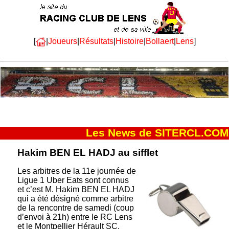
[
|
Joueurs
|
Résultats
|
Histoire
|
Bollaert
|
Lens
]
Les News de SITERCL.COM
Hakim BEN EL HADJ au sifflet
Les arbitres de la 11e journée de
Ligue 1 Uber Eats sont connus
et c’est M. Hakim BEN EL HADJ
qui a été désigné comme arbitre
de la rencontre de samedi (coup
d’envoi à 21h) entre le RC Lens
et le
Montpellier Hérault SC.