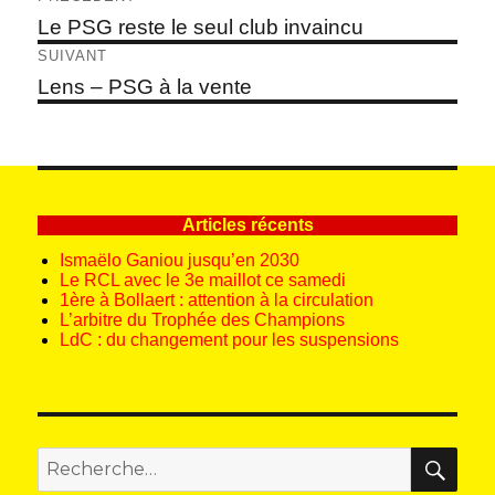
de
Article
Le PSG reste le seul club invaincu
précédent :
l’article
SUIVANT
Article
Lens – PSG à la vente
suivant :
Articles récents
Ismaëlo Ganiou jusqu’en 2030
Le RCL avec le 3e maillot ce samedi
1ère à Bollaert : attention à la circulation
L’arbitre du Trophée des Champions
LdC : du changement pour les suspensions
REC
Recherche
pour