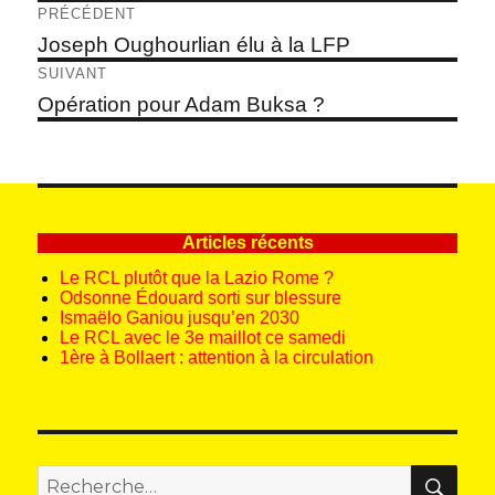
Navigation
PRÉCÉDENT
de
Article
Joseph Oughourlian élu à la LFP
précédent :
l’article
SUIVANT
Article
Opération pour Adam Buksa ?
suivant :
Articles récents
Le RCL plutôt que la Lazio Rome ?
Odsonne Édouard sorti sur blessure
Ismaëlo Ganiou jusqu’en 2030
Le RCL avec le 3e maillot ce samedi
1ère à Bollaert : attention à la circulation
REC
Recherche
pour