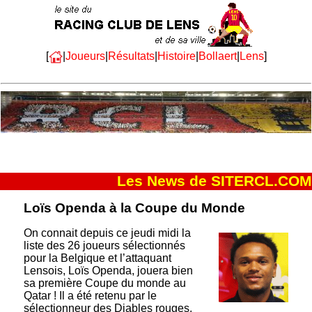
[
|
Joueurs
|
Résultats
|
Histoire
|
Bollaert
|
Lens
]
Les News de SITERCL.COM
Loïs Openda à la Coupe du Monde
On connait depuis ce jeudi midi la
liste des 26 joueurs sélectionnés
pour la Belgique et l’attaquant
Lensois, Loïs Openda, jouera bien
sa première Coupe du monde au
Qatar ! Il a été retenu par le
sélectionneur des Diables rouges,