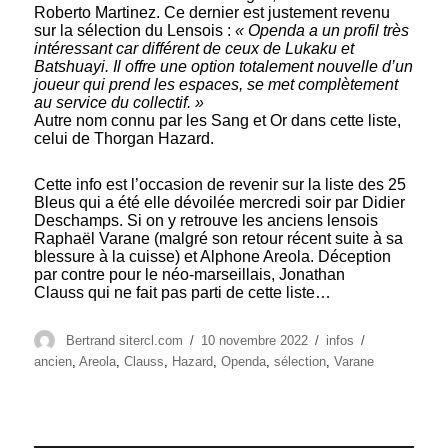
Roberto Martinez. Ce dernier est justement revenu
sur la sélection du Lensois :
« Openda a un profil très
intéressant car différent de ceux de Lukaku et
Batshuayi. Il offre une option totalement nouvelle d’un
joueur qui prend les espaces, se met complètement
au service du collectif. »
Autre nom connu par les Sang et Or dans cette liste,
celui de Thorgan Hazard.
Cette info est l’occasion de revenir sur la liste des 25
Bleus qui a été elle dévoilée mercredi soir par Didier
Deschamps. Si on y retrouve les anciens lensois
Raphaël Varane (malgré son retour récent suite à sa
blessure à la cuisse) et Alphone Areola. Déception
par contre pour le néo-marseillais, Jonathan
Clauss qui ne fait pas parti de cette liste…
Auteur
Publié
Catégories
Étiquettes
Bertrand sitercl.com
10 novembre 2022
infos
le
ancien
,
Areola
,
Clauss
,
Hazard
,
Openda
,
sélection
,
Varane