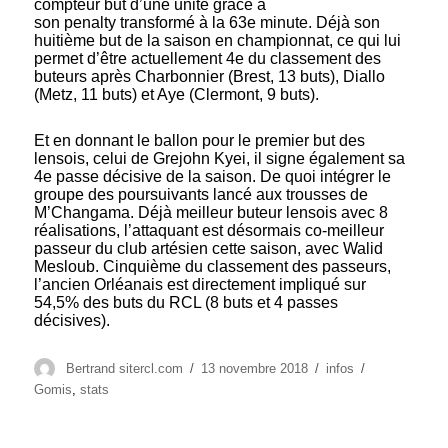
compteur but d’une unité grâce à
son penalty transformé à la 63e minute. Déjà son
huitième but de la saison en championnat, ce qui lui
permet d’être actuellement 4e du classement des
buteurs après Charbonnier (Brest, 13 buts), Diallo
(Metz, 11 buts) et Aye (Clermont, 9 buts).
Et en donnant le ballon pour le premier but des
lensois, celui de Grejohn Kyei, il signe également sa
4e passe décisive de la saison. De quoi intégrer le
groupe des poursuivants lancé aux trousses de
M’Changama. Déjà meilleur buteur lensois avec 8
réalisations, l’attaquant est désormais co-meilleur
passeur du club artésien cette saison, avec Walid
Mesloub. Cinquième du classement des passeurs,
l’ancien Orléanais est directement impliqué sur
54,5% des buts du RCL (8 buts et 4 passes
décisives).
Auteur
Publié
Catégories
Étiquettes
Bertrand sitercl.com
13 novembre 2018
infos
le
Gomis
,
stats