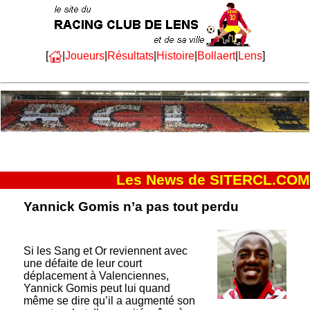
[
|
Joueurs
|
Résultats
|
Histoire
|
Bollaert
|
Lens
]
Les News de SITERCL.COM
Yannick Gomis n’a pas tout perdu
Si les Sang et Or reviennent avec
une défaite de leur court
déplacement à Valenciennes,
Yannick Gomis peut lui quand
même se dire qu’il a augmenté son