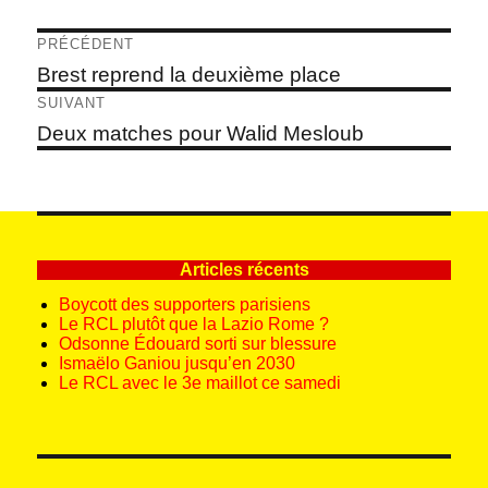
Navigation
PRÉCÉDENT
de
Article
Brest reprend la deuxième place
précédent :
l’article
SUIVANT
Article
Deux matches pour Walid Mesloub
suivant :
Articles récents
Boycott des supporters parisiens
Le RCL plutôt que la Lazio Rome ?
Odsonne Édouard sorti sur blessure
Ismaëlo Ganiou jusqu’en 2030
Le RCL avec le 3e maillot ce samedi