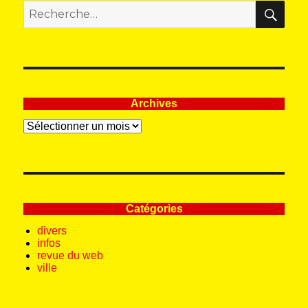
REC
Recherche
pour
:
Archives
Archives
Catégories
divers
infos
revue du web
ville