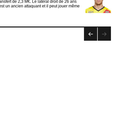
sfert de 2,3 M€. Le latéral droit de 26 ans
’est un ancien attaquant et il peut jouer même
PAG
E
PRÉ
CÉD
ENT
E