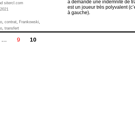
a demandé une indemnité de tran
nd sitercl.com
est un joueur très polyvalent (c
 2021
à gauche).
ries
ttes
go
,
contrat
,
Frankowski
,
to
,
transfert
gination
E
PAGE
PAGE
…
9
10
s
blications