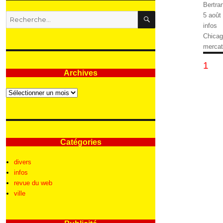
Auteur
Bertra
RECHERCHE
Publié
5 août
Recherche
le
Catégo
infos
pour
Étique
Chica
:
merca
Pa
PAG
1
Archives
de
pu
Archives
Catégories
divers
infos
revue du web
ville