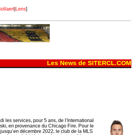
ollaert
|
Lens
]
Les News de SITERCL.COM
i les services, pour 5 ans, de l’International
ki, en provenance du Chicago Fire. Pour le
ait jusqu’en décembre 2022, le club de la MLS