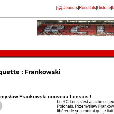
[
|
Joueurs
|
Résultats
|
Histoire
|
B
quette :
Frankowski
emysław Frankowski nouveau Lensois !
Le RC Lens s’est attaché ce jeud
Polonais, Przemyslaw Frankows
libérer de son contrat qui le li