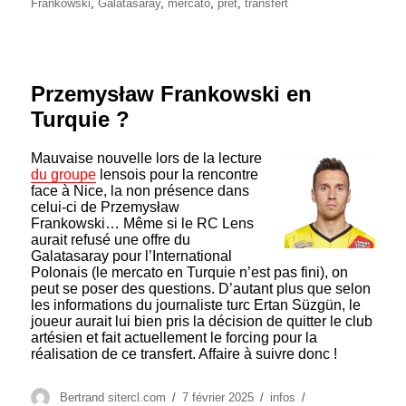
le
Frankowski
,
Galatasaray
,
mercato
,
prêt
,
transfert
Przemysław Frankowski en
Turquie ?
Mauvaise nouvelle lors de la lecture
du groupe
lensois pour la rencontre
face à Nice, la non présence dans
celui-ci de Przemysław
Frankowski… Même si le RC Lens
aurait refusé une offre du
Galatasaray pour l’International
Polonais (le mercato en Turquie n’est pas fini), on
peut se poser des questions. D’autant plus que selon
les informations du journaliste turc Ertan Süzgün, le
joueur aurait lui bien pris la décision de quitter le club
artésien et fait actuellement le forcing pour la
réalisation de ce transfert. Affaire à suivre donc !
Auteur
Publié
Catégories
Étiquettes
Bertrand sitercl.com
7 février 2025
infos