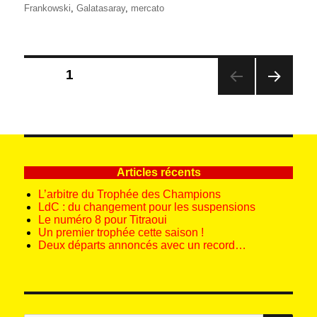
le
Frankowski
,
Galatasaray
,
mercato
Pagination
PAGE
1
des
PAG
publications
E
SUIV
ANT
E
Articles récents
L’arbitre du Trophée des Champions
LdC : du changement pour les suspensions
Le numéro 8 pour Titraoui
Un premier trophée cette saison !
Deux départs annoncés avec un record…