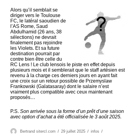
Alors qu’il semblait se
diriger vers le Toulouse
FC, le latéral saoudien de
l’AS Rome, Saud
Abdulhamid (26 ans, 38
sélections) ne devrait
finalement pas rejoindre
les Violets. Et sa future
destination pourrait par
contre bien être celle du
RC Lens ! Le club lensois le piste en effet depuis
plusieurs mois et il semblerait que le staff artésien est
revenu à la charge ces derniers jours en ayant fait
une croix sur un retour possible de Przemyslaw
Frankowski (Galatasaray) dont le salaire n’est
vraiment plus compatible avec ceux maintenant
proposés…
P.S.
Son arrivée sous la forme d’un prêt d’une saison
avec option d’achat a été officialisée le 3 août 2025.
Auteur
Publié
Catégories
Étiquettes
Bertrand sitercl.com
29 juillet 2025
infos