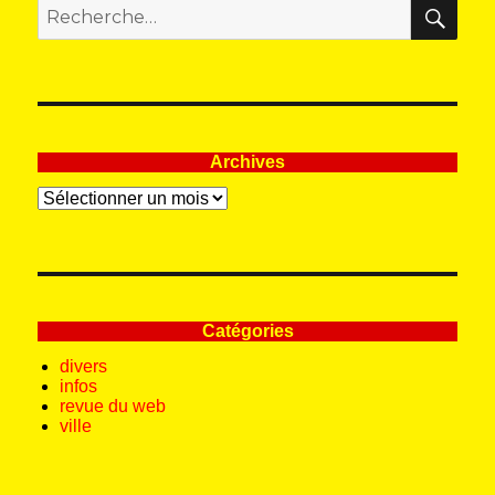
REC
Recherche
pour
:
Archives
Archives
Catégories
divers
infos
revue du web
ville