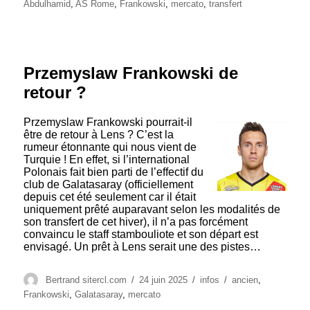
le
Abdulhamid
,
AS Rome
,
Frankowski
,
mercato
,
transfert
Przemyslaw Frankowski de
retour ?
Przemyslaw Frankowski pourrait-il
être de retour à Lens ? C’est la
rumeur étonnante qui nous vient de
Turquie ! En effet, si l’international
Polonais fait bien parti de l’effectif du
club de Galatasaray (officiellement
depuis cet été seulement car il était
uniquement prêté auparavant selon les modalités de
son transfert de cet hiver), il n’a pas forcément
convaincu le staff stambouliote et son départ est
envisagé. Un prêt à Lens serait une des pistes…
Auteur
Publié
Catégories
Étiquettes
Bertrand sitercl.com
24 juin 2025
infos
ancien
,
le
Frankowski
,
Galatasaray
,
mercato