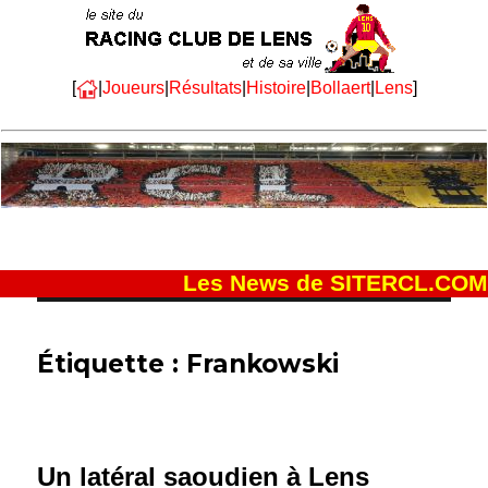
[
|
Joueurs
|
Résultats
|
Histoire
|
Bollaert
|
Lens
]
Les News de SITERCL.COM
Étiquette :
Frankowski
Un latéral saoudien à Lens