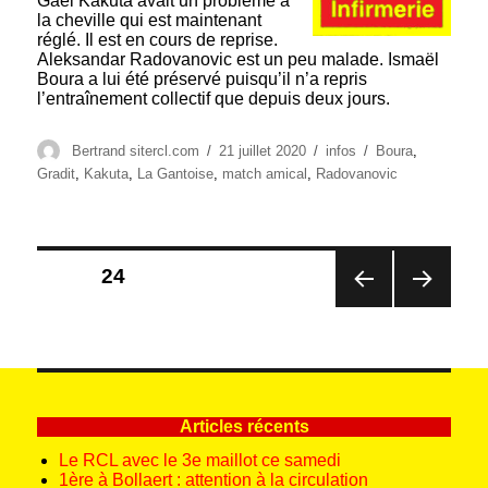
Gaël Kakuta avait un problème à
la cheville qui est maintenant
réglé. Il est en cours de reprise.
Aleksandar Radovanovic est un peu malade. Ismaël
Boura a lui été préservé puisqu’il n’a repris
l’entraînement collectif que depuis deux jours.
Auteur
Publié
Catégories
Étiquettes
Bertrand sitercl.com
21 juillet 2020
infos
Boura
,
le
Gradit
,
Kakuta
,
La Gantoise
,
match amical
,
Radovanovic
Pagination
PAGE
24
des
PAG
PAG
publications
E
E
PRÉ
SUIV
CÉD
ANT
ENT
E
E
Articles récents
Le RCL avec le 3e maillot ce samedi
1ère à Bollaert : attention à la circulation