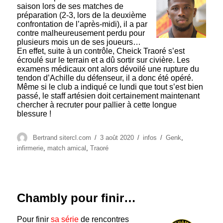
saison lors de ses matches de
préparation (2-3, lors de la deuxième
confrontation de l’après-midi), il a par
contre malheureusement perdu pour
plusieurs mois un de ses joueurs…
En effet, suite à un contrôle, Cheick Traoré s’est
écroulé sur le terrain et a dû sortir sur civière. Les
examens médicaux ont alors dévoilé une rupture du
tendon d’Achille du défenseur, il a donc été opéré.
Même si le club a indiqué ce lundi que tout s’est bien
passé, le staff artésien doit certainement maintenant
chercher à recruter pour pallier à cette longue
blessure !
Auteur
Publié
Catégories
Étiquettes
Bertrand sitercl.com
3 août 2020
infos
Genk
,
le
infirmerie
,
match amical
,
Traoré
Chambly pour finir…
Pour finir
sa série
de rencontres