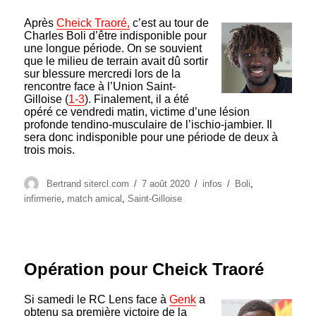
Après
Cheick Traoré,
c’est au tour de
Charles Boli d’être indisponible pour
une longue période. On se souvient
que le milieu de terrain avait dû sortir
sur blessure mercredi lors de la
rencontre face à l’Union Saint-
Gilloise (
1-3
). Finalement, il a été
opéré ce vendredi matin, victime d’une lésion
profonde tendino-musculaire de l’ischio-jambier. Il
sera donc indisponible pour une période de deux à
trois mois.
Auteur
Publié
Catégories
Étiquettes
Bertrand sitercl.com
7 août 2020
infos
Boli
,
le
infirmerie
,
match amical
,
Saint-Gilloise
Opération pour Cheick Traoré
Si samedi le RC Lens face à
Genk
a
obtenu sa première victoire de la