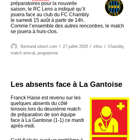
préparatoires pour la nouvelle
saison, le RC Lens a indiqué qu’il
jouera face au club du FC Chambly
le samedi 15 août à partir de 14h.
Comme l’ensemble des autres rencontres, le match
se jouera à huis-clos.
Auteur
Publié
Catégories
Étiquettes
Bertrand sitercl.com
27 juillet 2020
infos
Chambly
,
le
match amical
,
programme
Les absents face à La Gantoise
Franck Haise est revenu sur les
quelques absents du côté
lensois lors du deuxième match
de préparation de son équipe
face à La Gantoise (1-1) ce mardi
après-midi.