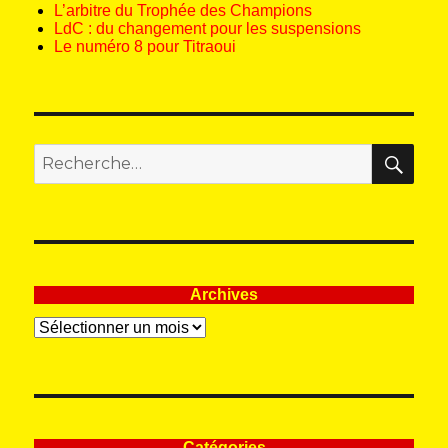
L’arbitre du Trophée des Champions
LdC : du changement pour les suspensions
Le numéro 8 pour Titraoui
REC
Recherche
pour
:
Archives
Archives
Catégories