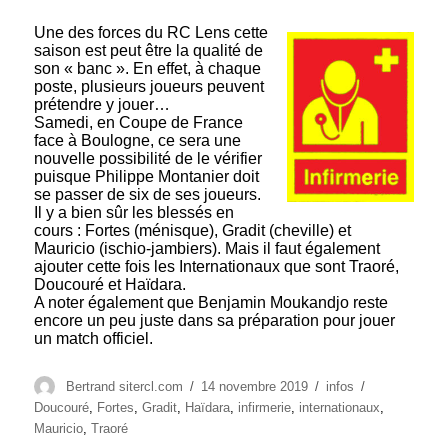
Une des forces du RC Lens cette
saison est peut être la qualité de
son « banc ». En effet, à chaque
poste, plusieurs joueurs peuvent
prétendre y jouer…
Samedi, en Coupe de France
face à Boulogne, ce sera une
nouvelle possibilité de le vérifier
puisque Philippe Montanier doit
se passer de six de ses joueurs.
Il y a bien sûr les blessés en
cours : Fortes (ménisque), Gradit (cheville) et
Mauricio (ischio-jambiers). Mais il faut également
ajouter cette fois les Internationaux que sont Traoré,
Doucouré et Haïdara.
A noter également que Benjamin Moukandjo reste
encore un peu juste dans sa préparation pour jouer
un match officiel.
Auteur
Publié
Catégories
Étiquettes
Bertrand sitercl.com
14 novembre 2019
infos
le
Doucouré
,
Fortes
,
Gradit
,
Haïdara
,
infirmerie
,
internationaux
,
Mauricio
,
Traoré