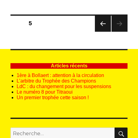
Pagination
PAGE
5
des
PAG
publications
E
PRÉ
CÉD
ENT
E
Articles récents
1ère à Bollaert : attention à la circulation
L’arbitre du Trophée des Champions
LdC : du changement pour les suspensions
Le numéro 8 pour Titraoui
Un premier trophée cette saison !
REC
Recherche
pour