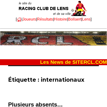
[
|
Joueurs
|
Résultats
|
Histoire
|
Bollaert
|
Lens
]
Les News de SITERCL.COM
Étiquette :
internationaux
Plusieurs absents…