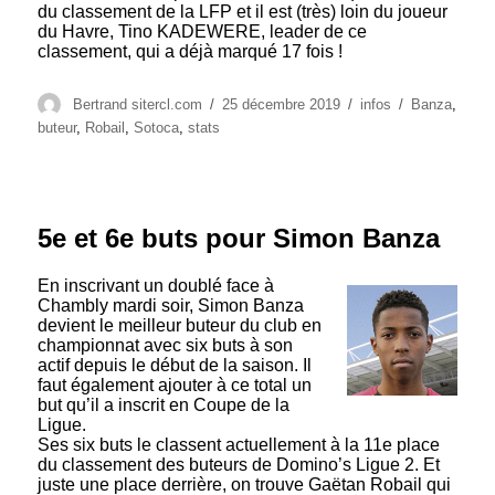
du classement de la LFP et il est (très) loin du joueur
du Havre, Tino KADEWERE, leader de ce
classement, qui a déjà marqué 17 fois !
Auteur
Publié
Catégories
Étiquettes
Bertrand sitercl.com
25 décembre 2019
infos
Banza
,
le
buteur
,
Robail
,
Sotoca
,
stats
5e et 6e buts pour Simon Banza
En inscrivant un doublé face à
Chambly mardi soir, Simon Banza
devient le meilleur buteur du club en
championnat avec six buts à son
actif depuis le début de la saison. Il
faut également ajouter à ce total un
but qu’il a inscrit en Coupe de la
Ligue.
Ses six buts le classent actuellement à la 11e place
du classement des buteurs de Domino’s Ligue 2. Et
juste une place derrière, on trouve Gaëtan Robail qui