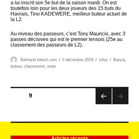
a lui inscrit son 5e but de la saison mardi. On est
toutefois loin pour les deux joueurs des 15 buts du
Havrais, Tino KADEWERE, meilleur buteur actuel de
la L2.
Au niveau des passeurs, c’est Tony Mauricio, avec 3
passes décisives qui est le premier lensois (25e au
classement des passeurs de L2).
Auteur
Publié
Catégories
Étiquettes
Bertrand sitercl.com
5 décembre 2019
infos
Banza
,
le
buteur
,
classement
,
stats
Pagination
PAGE
9
des
PAG
publications
E
PRÉ
CÉD
ENT
E
Articles récents