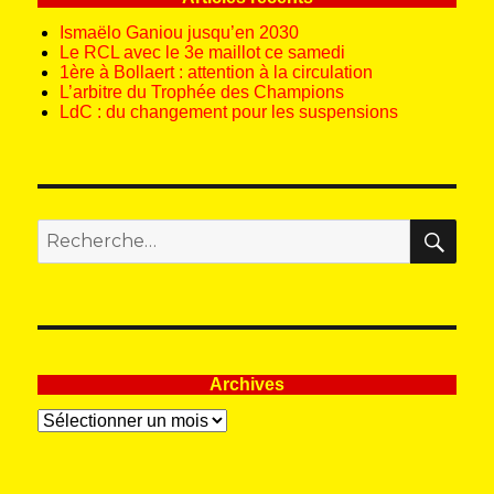
Ismaëlo Ganiou jusqu’en 2030
Le RCL avec le 3e maillot ce samedi
1ère à Bollaert : attention à la circulation
L’arbitre du Trophée des Champions
LdC : du changement pour les suspensions
REC
Recherche
pour
:
Archives
Archives