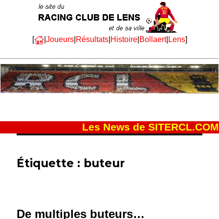
[
|
Joueurs
|
Résultats
|
Histoire
|
Bollaert
|
Lens
]
Les News de SITERCL.COM
Étiquette :
buteur
De multiples buteurs…