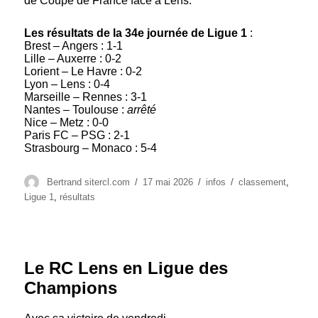
de Coupe de France face à Lens.
Les résultats de la 34e journée de Ligue 1
:
Brest – Angers : 1-1
Lille – Auxerre : 0-2
Lorient – Le Havre : 0-2
Lyon – Lens : 0-4
Marseille – Rennes : 3-1
Nantes – Toulouse :
arrêté
Nice – Metz : 0-0
Paris FC – PSG : 2-1
Strasbourg – Monaco : 5-4
Auteur
Publié
Catégories
Étiquettes
Bertrand sitercl.com
17 mai 2026
infos
classement
,
le
Ligue 1
,
résultats
Le RC Lens en Ligue des
Champions