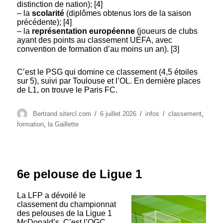
distinction de nation); [4]
– la
scolarité
(diplômes obtenus lors de la saison
précédente); [4]
– la
représentation européenne
(joueurs de clubs
ayant des points au classement UEFA, avec
convention de formation d’au moins un an). [3]
C’est le PSG qui domine ce classement (4,5 étoiles
sur 5), suivi par Toulouse et l’OL. En dernière places
de L1, on trouve le Paris FC.
Auteur
Publié
Catégories
Étiquettes
Bertrand sitercl.com
6 juillet 2026
infos
classement
,
le
formation
,
la Gaillette
6e pelouse de Ligue 1
La LFP a dévoilé le
classement du championnat
des pelouses de la Ligue 1
McDonald’s. C’est l’OGC