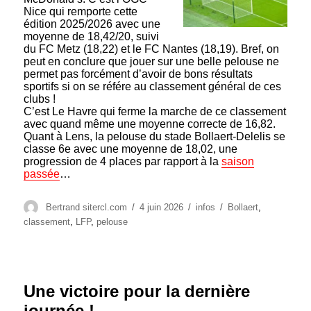
Nice qui remporte cette
édition 2025/2026 avec une
moyenne de 18,42/20, suivi
du FC Metz (18,22) et le FC Nantes (18,19). Bref, on
peut en conclure que jouer sur une belle pelouse ne
permet pas forcément d’avoir de bons résultats
sportifs si on se référe au classement général de ces
clubs !
C’est Le Havre qui ferme la marche de ce classement
avec quand même une moyenne correcte de 16,82.
Quant à Lens, la pelouse du stade Bollaert-Delelis se
classe 6e avec une moyenne de 18,02, une
progression de 4 places par rapport à la
saison
passée
…
Auteur
Publié
Catégories
Étiquettes
Bertrand sitercl.com
4 juin 2026
infos
Bollaert
,
le
classement
,
LFP
,
pelouse
Une victoire pour la dernière
journée !