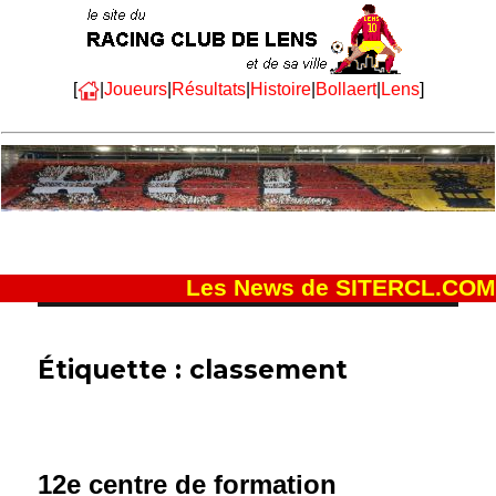
[
|
Joueurs
|
Résultats
|
Histoire
|
Bollaert
|
Lens
]
Les News de SITERCL.COM
Étiquette :
classement
12e centre de formation