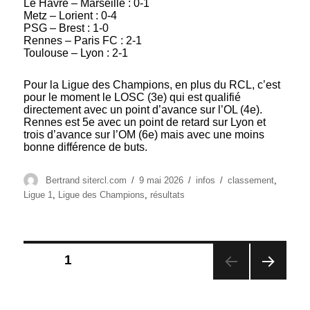
Le Havre – Marseille : 0-1
Metz – Lorient : 0-4
PSG – Brest : 1-0
Rennes – Paris FC : 2-1
Toulouse – Lyon : 2-1
Pour la Ligue des Champions, en plus du RCL, c’est
pour le moment le LOSC (3e) qui est qualifié
directement avec un point d’avance sur l’OL (4e).
Rennes est 5e avec un point de retard sur Lyon et
trois d’avance sur l’OM (6e) mais avec une moins
bonne différence de buts.
Auteur
Publié
Catégories
Étiquettes
Bertrand sitercl.com
9 mai 2026
infos
classement
,
le
Ligue 1
,
Ligue des Champions
,
résultats
Pagination
PAGE
1
des
PAG
publications
E