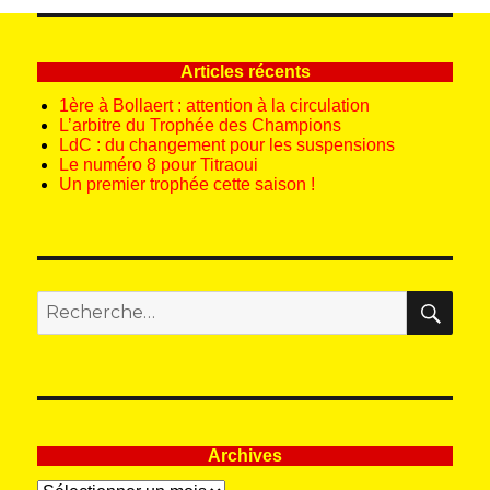
SUIV
ANT
E
Articles récents
1ère à Bollaert : attention à la circulation
L’arbitre du Trophée des Champions
LdC : du changement pour les suspensions
Le numéro 8 pour Titraoui
Un premier trophée cette saison !
REC
Recherche
pour
:
Archives
Archives