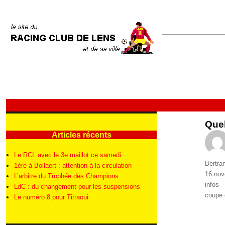
Quel
Articles récents
Le RCL avec le 3e maillot ce samedi
Auteur
Bertra
1ère à Bollaert : attention à la circulation
Publié
16 no
L’arbitre du Trophée des Champions
le
Catégo
infos
LdC : du changement pour les suspensions
Étique
coupe 
Le numéro 8 pour Titraoui