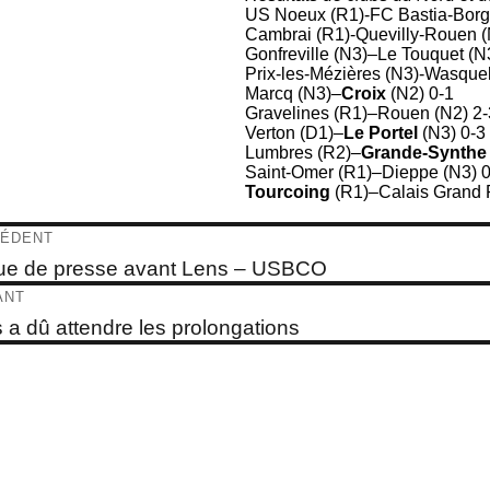
US Noeux (R1)-FC Bastia-Borg
Cambrai (R1)-Quevilly-Rouen (
Gonfreville (N3)–Le Touquet (N
Prix-les-Mézières (N3)-Wasqueh
Marcq (N3)–
Croix
(N2) 0-1
Gravelines (R1)–Rouen (N2) 2-
Verton (D1)–
Le Portel
(N3) 0-3
Lumbres (R2)–
Grande-Synthe
Saint-Omer (R1)–Dieppe (N3) 0
Tourcoing
(R1)–Calais Grand P
igation
ÉDENT
e
e de presse avant Lens – USBCO
dent :
ticle
ANT
e
 a dû attendre les prolongations
t :