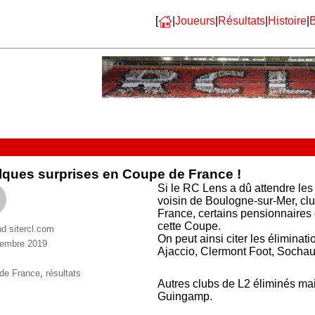
[
|
Joueurs
|
Résultats
|
Histoire
|
B
ques surprises en Coupe de France !
Si le RC Lens a dû attendre les
voisin de Boulogne-sur-Mer, clu
France, certains pensionnaires 
cette Coupe.
nd sitercl.com
On peut ainsi citer les élimina
vembre 2019
Ajaccio, Clermont Foot, Sochaux
ries
ttes
de France
,
résultats
Autres clubs de L2 éliminés mai
Guingamp.