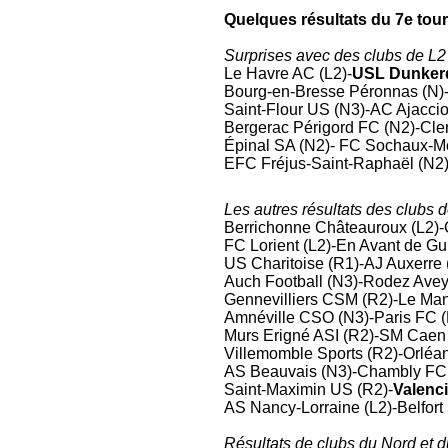
Quelques résultats
du 7e tou
Surprises avec des clubs de L2
Le Havre AC (L2)-
USL Dunker
Bourg-en-Bresse Péronnas (N)
Saint-Flour US (N3)-AC Ajaccio
Bergerac Périgord FC (N2)-Cler
Épinal SA (N2)- FC Sochaux-Mo
EFC Fréjus-Saint-Raphaël (N2)
Les autres résultats des clubs 
Berrichonne Châteauroux (L2)-C
FC Lorient (L2)-En Avant de Gu
US Charitoise (R1)-AJ Auxerre 
Auch Football (N3)-Rodez Avey
Gennevilliers CSM (R2)-Le Man
Amnéville CSO (N3)-Paris FC (
Murs Erigné ASI (R2)-SM Caen 
Villemomble Sports (R2)-Orléan
AS Beauvais (N3)-Chambly FC 
Saint-Maximin US (R2)-
Valenc
AS Nancy-Lorraine (L2)-Belfort
Résultats de clubs du Nord et 