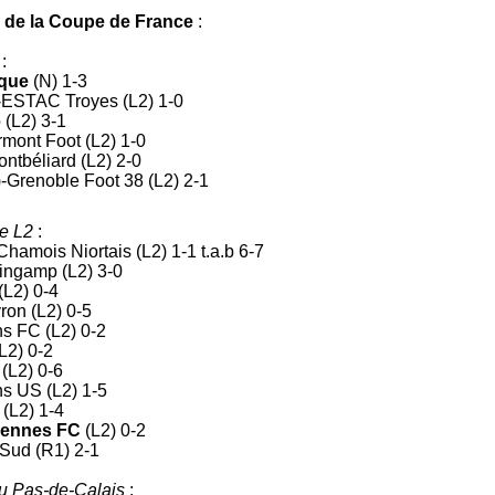
r de la Coupe de France
:
:
que
(N) 1-3
-ESTAC Troyes (L2) 1-0
 (L2) 3-1
mont Foot (L2) 1-0
ntbéliard (L2) 2-0
-Grenoble Foot 38 (L2) 2-1
de L2
:
hamois Niortais (L2) 1-1 t.a.b 6-7
ingamp (L2) 3-0
(L2) 0-4
ron (L2) 0-5
s FC (L2) 0-2
L2) 0-2
(L2) 0-6
s US (L2) 1-5
(L2) 1-4
iennes FC
(L2) 0-2
 Sud (R1) 2-1
du Pas-de-Calais
: