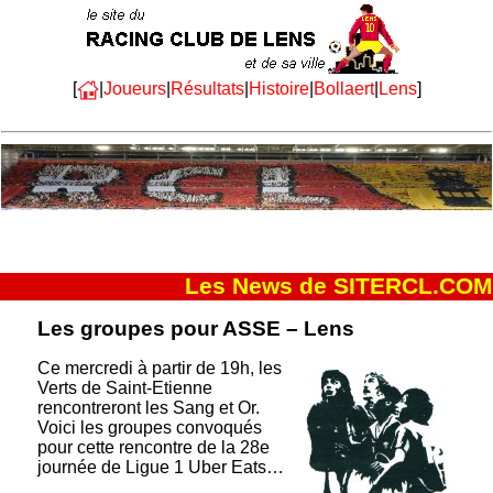
[
|
Joueurs
|
Résultats
|
Histoire
|
Bollaert
|
Lens
]
Les News de SITERCL.COM
Les groupes pour ASSE – Lens
Ce mercredi à partir de 19h, les
Verts de Saint-Etienne
rencontreront les Sang et Or.
Voici les groupes convoqués
pour cette rencontre de la 28e
journée de Ligue 1 Uber Eats…