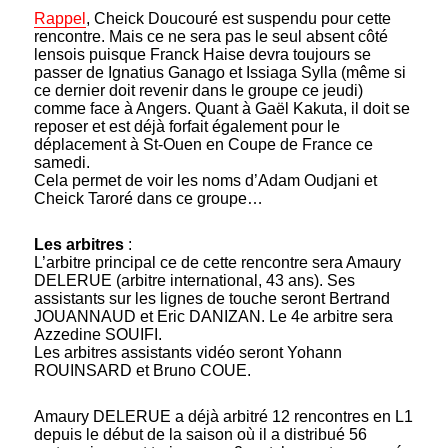
Rappel
, Cheick Doucouré est suspendu pour cette
rencontre. Mais ce ne sera pas le seul absent côté
lensois puisque Franck Haise devra toujours se
passer de Ignatius Ganago et Issiaga Sylla (même si
ce dernier doit revenir dans le groupe ce jeudi)
comme face à Angers. Quant à Gaël Kakuta, il doit se
reposer et est déjà forfait également pour le
déplacement à St-Ouen en Coupe de France ce
samedi.
Cela permet de voir les noms d’Adam Oudjani et
Cheick Taroré dans ce groupe…
Les arbitres
:
L’arbitre principal ce de cette rencontre sera Amaury
DELERUE (arbitre international, 43 ans). Ses
assistants sur les lignes de touche seront Bertrand
JOUANNAUD et Eric DANIZAN. Le 4e arbitre sera
Azzedine SOUIFI.
Les arbitres assistants vidéo seront Yohann
ROUINSARD et Bruno COUE.
Amaury DELERUE a déjà arbitré 12 rencontres en L1
depuis le début de la saison où il a distribué 56