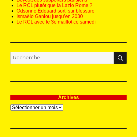
Le RCL plutôt que la Lazio Rome ?
Odsonne Édouard sorti sur blessure
Ismaëlo Ganiou jusqu’en 2030
Le RCL avec le 3e maillot ce samedi
REC
Recherche
pour
:
Archives
Archives