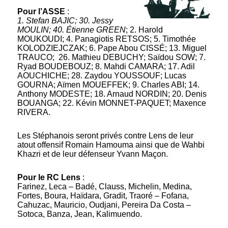
Pour l’ASSE
:
1. Stefan BAJIC; 30. Jessy
MOULIN; 40. Étienne GREEN
; 2. Harold
MOUKOUDI; 4. Panagiotis RETSOS; 5. Timothée
KOLODZIEJCZAK; 6. Pape Abou CISSÉ; 13. Miguel
TRAUCO; 26. Mathieu DEBUCHY; Saïdou SOW; 7.
Ryad BOUDEBOUZ; 8. Mahdi CAMARA; 17. Adil
AOUCHICHE; 28. Zaydou YOUSSOUF; Lucas
GOURNA; Aïmen MOUEFFEK; 9. Charles ABI; 14.
Anthony MODESTE; 18. Arnaud NORDIN; 20. Denis
BOUANGA; 22. Kévin MONNET-PAQUET; Maxence
RIVERA.
Les Stéphanois seront privés contre Lens de leur
atout offensif Romain Hamouma ainsi que de Wahbi
Khazri et de leur défenseur Yvann Maçon.
Pour le RC Lens
:
Farinez, Leca – Badé, Clauss, Michelin, Medina,
Fortes, Boura, Haïdara, Gradit, Traoré – Fofana,
Cahuzac, Mauricio, Oudjani, Pereira Da Costa –
Sotoca, Banza, Jean, Kalimuendo.