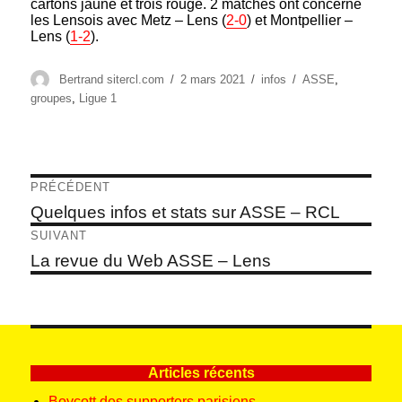
cartons jaune et trois rouge. 2 matches ont concerné
les Lensois avec Metz – Lens (
2-0
) et Montpellier –
Lens (
1-2
).
Auteur
Publié
Catégories
Étiquettes
Bertrand sitercl.com
2 mars 2021
infos
ASSE
,
le
groupes
,
Ligue 1
Navigation
PRÉCÉDENT
de
Article
Quelques infos et stats sur ASSE – RCL
précédent :
l’article
SUIVANT
Article
La revue du Web ASSE – Lens
suivant :
Articles récents
Boycott des supporters parisiens