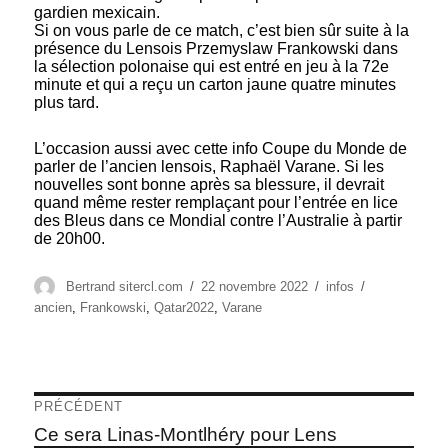
gardien mexicain.
Si on vous parle de ce match, c’est bien sûr suite à la
présence du Lensois Przemyslaw Frankowski dans
la sélection polonaise qui est entré en jeu à la 72e
minute et qui a reçu un carton jaune quatre minutes
plus tard.
L’occasion aussi avec cette info Coupe du Monde de
parler de l’ancien lensois, Raphaël Varane. Si les
nouvelles sont bonne après sa blessure, il devrait
quand même rester remplaçant pour l’entrée en lice
des Bleus dans ce Mondial contre l’Australie à partir
de 20h00.
Auteur
Publié
Catégories
Étiquettes
Bertrand sitercl.com
22 novembre 2022
infos
le
ancien
,
Frankowski
,
Qatar2022
,
Varane
Navigation
PRÉCÉDENT
de
Article
Ce sera Linas-Montlhéry pour Lens