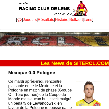
[
|
Joueurs
|
Résultats
|
Histoire
|
Bollaert
|
Lens
]
Les News de SITERCL.COM
Mexique 0-0 Pologne
Ce mardi après-midi, rencontre
plaisante entre le Mexique et la
Pologne en match de phase (Groupe
C – 1ère journée) de la Coupe du
Monde mais aucun but inscrit malgré
un penalty de Lewandowski en
faveur de la Pologne repoussé par le