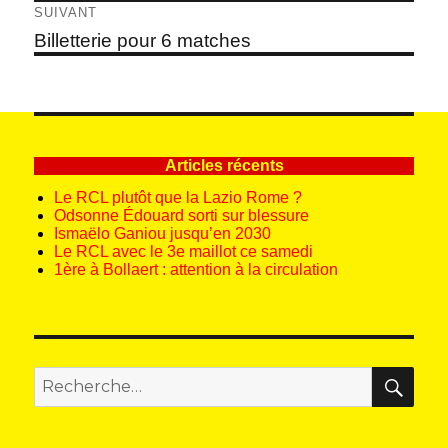
précédent :
l’article
SUIVANT
Article
Billetterie pour 6 matches
suivant :
Articles récents
Le RCL plutôt que la Lazio Rome ?
Odsonne Édouard sorti sur blessure
Ismaëlo Ganiou jusqu’en 2030
Le RCL avec le 3e maillot ce samedi
1ère à Bollaert : attention à la circulation
REC
Recherche
pour
: