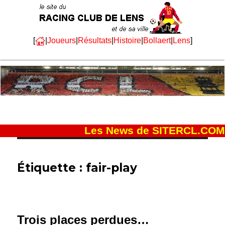
[
|
Joueurs
|
Résultats
|
Histoire
|
Bollaert
|
Lens
]
Les News de SITERCL.COM
Étiquette :
fair-play
Trois places perdues…