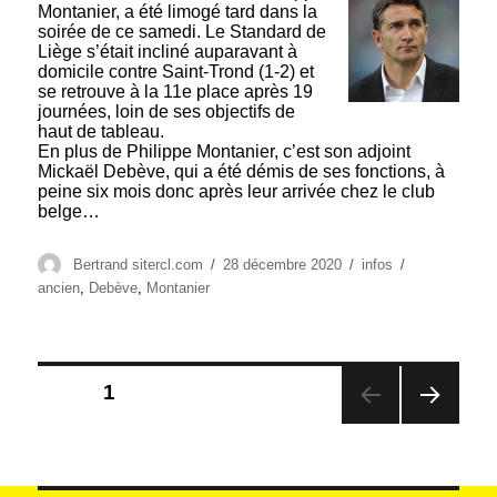
Montanier, a été limogé tard dans la
soirée de ce samedi. Le Standard de
Liège s’était incliné auparavant à
domicile contre Saint-Trond (1-2) et
se retrouve à la 11e place après 19
journées, loin de ses objectifs de
haut de tableau.
En plus de Philippe Montanier, c’est son adjoint
Mickaël Debève, qui a été démis de ses fonctions, à
peine six mois donc après leur arrivée chez le club
belge…
Auteur
Publié
Catégories
Étiquettes
Bertrand sitercl.com
28 décembre 2020
infos
le
ancien
,
Debève
,
Montanier
Pagination
PAGE
1
des
PAG
publications
E
SUIV
ANT