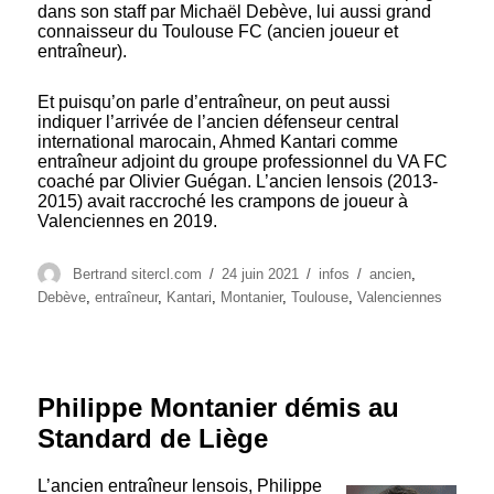
dans son staff par Michaël Debève, lui aussi grand
connaisseur du Toulouse FC (ancien joueur et
entraîneur).
Et puisqu’on parle d’entraîneur, on peut aussi
indiquer l’arrivée de l’ancien défenseur central
international marocain, Ahmed Kantari comme
entraîneur adjoint du groupe professionnel du VA FC
coaché par Olivier Guégan. L’ancien lensois (2013-
2015) avait raccroché les crampons de joueur à
Valenciennes en 2019.
Auteur
Publié
Catégories
Étiquettes
Bertrand sitercl.com
24 juin 2021
infos
ancien
,
le
Debève
,
entraîneur
,
Kantari
,
Montanier
,
Toulouse
,
Valenciennes
Philippe Montanier démis au
Standard de Liège
L’ancien entraîneur lensois, Philippe