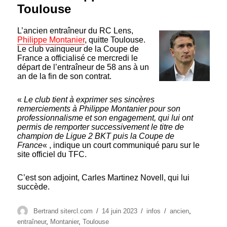
Toulouse
L’ancien entraîneur du RC Lens,
Philippe Montanier
, quitte Toulouse.
Le club vainqueur de la Coupe de
France a officialisé ce mercredi le
départ de l’entraîneur de 58 ans à un
an de la fin de son contrat.
«
Le club tient à exprimer ses sincères
remerciements à Philippe Montanier pour son
professionnalisme et son engagement, qui lui ont
permis de remporter successivement le titre de
champion de Ligue 2 BKT puis la Coupe de
France
« , indique un court communiqué paru sur le
site officiel du TFC.
C’est son adjoint, Carles Martinez Novell, qui lui
succède.
Auteur
Publié
Catégories
Étiquettes
Bertrand sitercl.com
14 juin 2023
infos
ancien
,
le
entraîneur
,
Montanier
,
Toulouse