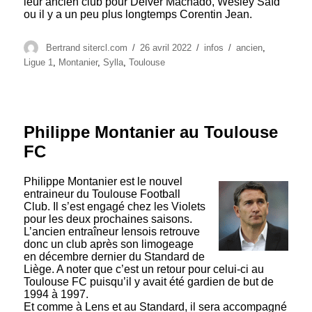
leur ancien club pour Deiver Machado, Wesley Saïd
ou il y a un peu plus longtemps Corentin Jean.
Auteur
Publié
Catégories
Étiquettes
Bertrand sitercl.com
26 avril 2022
infos
ancien
,
le
Ligue 1
,
Montanier
,
Sylla
,
Toulouse
Philippe Montanier au Toulouse
FC
Philippe Montanier est le nouvel
entraineur du Toulouse Football
Club. Il s’est engagé chez les Violets
pour les deux prochaines saisons.
L’ancien entraîneur lensois retrouve
donc un club après son limogeage
en décembre dernier du Standard de
Liège. A noter que c’est un retour pour celui-ci au
Toulouse FC puisqu’il y avait été gardien de but de
1994 à 1997.
Et comme à Lens et au Standard, il sera accompagné