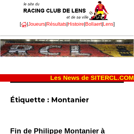
[
|
Joueurs
|
Résultats
|
Histoire
|
Bollaert
|
Lens
]
Les News de SITERCL.COM
Étiquette :
Montanier
Fin de Philippe Montanier à