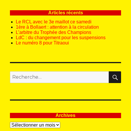
E
Articles récents
Le RCL avec le 3e maillot ce samedi
1ère à Bollaert : attention à la circulation
L’arbitre du Trophée des Champions
LdC : du changement pour les suspensions
Le numéro 8 pour Titraoui
REC
Recherche
pour
:
Archives
Archives