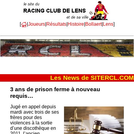
[
|
Joueurs
|
Résultats
|
Histoire
|
Bollaert
|
Lens
]
Les News de SITERCL.COM
3 ans de prison ferme à nouveau
requis…
Jugé en appel depuis
mardi avec trois de ses
frères pour des
violences à la sortie
d’une discothèque en
2011, l’ancien