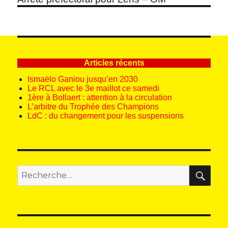
suivant :
Articles récents
Ismaëlo Ganiou jusqu’en 2030
Le RCL avec le 3e maillot ce samedi
1ère à Bollaert : attention à la circulation
L’arbitre du Trophée des Champions
LdC : du changement pour les suspensions
REC
Recherche
pour
: