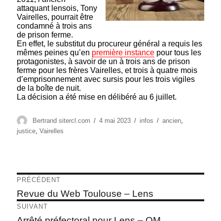
attaquant lensois, Tony
Vairelles, pourrait être
condamné à trois ans
de prison ferme.
En effet, le substitut du procureur général a requis les
mêmes peines qu’en
première instance
pour tous les
protagonistes, à savoir de un à trois ans de prison
ferme pour les frères Vairelles, et trois à quatre mois
d’emprisonnement avec sursis pour les trois vigiles
de la boîte de nuit.
La décision a été mise en délibéré au 6 juillet.
Auteur
Publié
Catégories
Étiquettes
Bertrand sitercl.com
4 mai 2023
infos
ancien
,
le
justice
,
Vairelles
Navigation
PRÉCÉDENT
de
Article
Revue du Web Toulouse – Lens
précédent :
l’article
SUIVANT
Article
Arrêté préfectoral pour Lens – OM