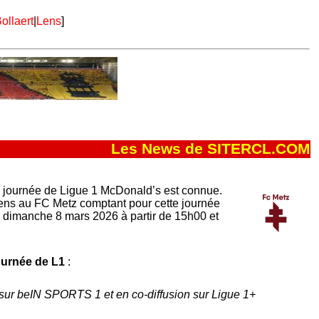
ollaert
|
Lens
]
Les News de SITERCL.COM
 journée de Ligue 1 McDonald’s est connue.
ens au FC Metz comptant pour cette journée
 dimanche 8 mars 2026 à partir de 15h00 et
ournée de L1
:
sur beIN SPORTS 1 et en co-diffusion sur Ligue 1+