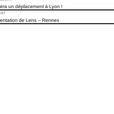
e
era un déplacement à Lyon !
dent :
ticle
ANT
e
entation de Lens – Rennes
t :