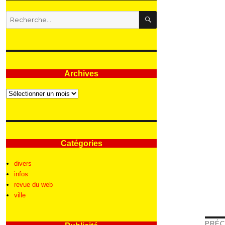
RECHERCHE
Recherche
pour
:
Archives
Archives
Catégories
divers
infos
revue du web
ville
Nav
PRÉC