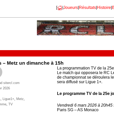
[
|
Joueurs
|
Résultats
|
Histoire
|
B
 – Metz un dimanche à 15h
La programmation TV de la 25e
Le match qui opposera le RC L
de championnat se déroulera le
sera diffusé sur Ligue 1+.
nd sitercl.com
er 2026
ries
Le programme TV de la 25e j
ttes
1
,
Ligue1+
,
Metz
,
amme
,
TV
Vendredi 6 mars 2026 à 20h45 
Paris SG – AS Monaco