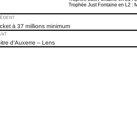
Trophée Just Fontaine en L2 : M
igation
ÉDENT
e
icket à 37 millions minimum
dent :
ticle
ANT
e
bitre d’Auxerre – Lens
t :