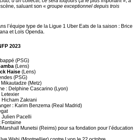
lub, d’un collectif, ce sera toujours ça le plus important
», a
r scène, saluant son «
groupe exceptionnel depuis trois
ns l’équipe type de la Ligue 1 Uber Eats de la saison : Brice
ana et Loïs Openda.
NFP 2023
 Mbappé (PSG)
 Samba
(Lens)
ck Haise
(Lens)
Mendes (PSG)
s Mikautadze (Metz)
ne : Delphine Cascarino (Lyon)
 Letexier
 : Hicham Zakrani
tranger : Karim Benzema (Real Madrid)
egat
: Julien Pacelli
 Fontaine
Marshall Munetsi (Reims) pour sa fondation pour l’éducation
lye Wahi (Montpellier) contre Lyon le 22 octobre