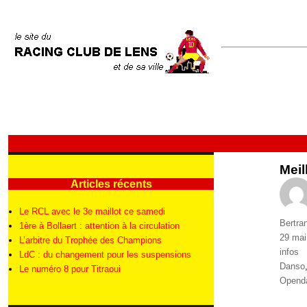
Meil
Articles récents
Le RCL avec le 3e maillot ce samedi
Auteur
Bertra
1ère à Bollaert : attention à la circulation
Publié
29 mai
L’arbitre du Trophée des Champions
le
Catégo
infos
LdC : du changement pour les suspensions
Étique
Danso
Le numéro 8 pour Titraoui
Opend