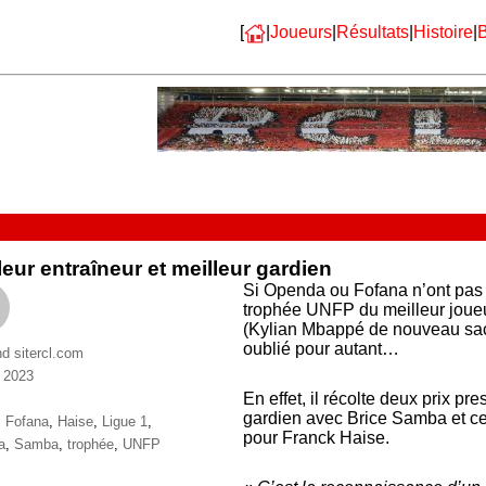
[
|
Joueurs
|
Résultats
|
Histoire
|
B
leur entraîneur et meilleur gardien
Si Openda ou Fofana n’ont pas 
trophée UNFP du meilleur joueu
(Kylian Mbappé de nouveau sacr
oublié pour autant…
nd sitercl.com
 2023
ries
En effet, il récolte deux prix pre
gardien avec Brice Samba et cel
ttes
,
Fofana
,
Haise
,
Ligue 1
,
pour Franck Haise.
a
,
Samba
,
trophée
,
UNFP