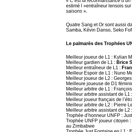
«
C’est la reconnaissance d’un c
estimé l »entraîneur lensois su
saisons
».
Quatre Sang et Or sont aussi da
Samba, Kévin Danso, Seko Fof
Le palmarès des Trophées U
Meilleur joueur de L1 : Kylian
Meilleur gardien de L1 :
Brice
Meilleur entraîneur de L1 :
Fran
Meilleur Espoir de L1 : Nuno 
Meilleur joueur de L2 : George
Meilleure joueuse de D1 fémini
Meilleur arbitre de L1 : François
Meilleur arbitre assistant de L1
Meilleur joueur français de l’é
Meilleur arbitre de L2 : Pierre L
Meilleur arbitre assistant de L2 
Trophée d’honneur UNFP : Just
Trophée UNFP joueur citoyen : 
au Zimbabwe
Trophée Just Fontaine en L1 : E