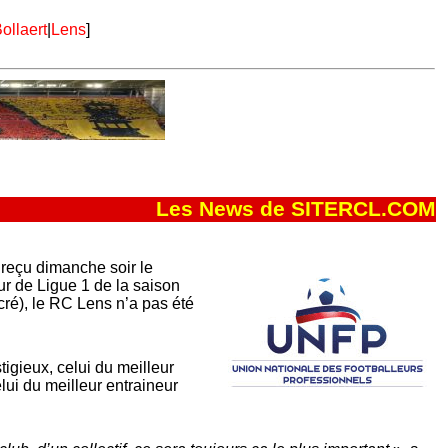
ollaert
|
Lens
]
Les News de SITERCL.COM
reçu dimanche soir le
r de Ligue 1 de la saison
é), le RC Lens n’a pas été
stigieux, celui du meilleur
ui du meilleur entraineur