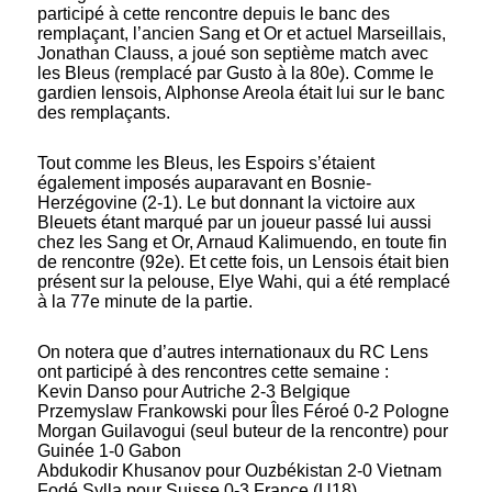
participé à cette rencontre depuis le banc des
remplaçant, l’ancien Sang et Or et actuel Marseillais,
Jonathan Clauss, a joué son septième match avec
les Bleus (remplacé par Gusto à la 80e). Comme le
gardien lensois, Alphonse Areola était lui sur le banc
des remplaçants.
Tout comme les Bleus, les Espoirs s’étaient
également imposés auparavant en Bosnie-
Herzégovine (2-1). Le but donnant la victoire aux
Bleuets étant marqué par un joueur passé lui aussi
chez les Sang et Or, Arnaud Kalimuendo, en toute fin
de rencontre (92e). Et cette fois, un Lensois était bien
présent sur la pelouse, Elye Wahi, qui a été remplacé
à la 77e minute de la partie.
On notera que d’autres internationaux du RC Lens
ont participé à des rencontres cette semaine :
Kevin Danso pour Autriche 2-3 Belgique
Przemyslaw Frankowski pour Îles Féroé 0-2 Pologne
Morgan Guilavogui (seul buteur de la rencontre) pour
Guinée 1-0 Gabon
Abdukodir Khusanov pour Ouzbékistan 2-0 Vietnam
Fodé Sylla pour Suisse 0-3 France (U18)