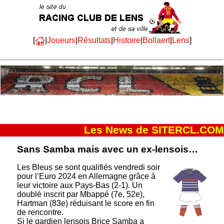
[
|
Joueurs
|
Résultats
|
Histoire
|
Bollaert
|
Lens
]
Les News de SITERCL.COM
Sans Samba mais avec un ex-lensois…
Les Bleus se sont qualifiés vendredi soir
pour l’Euro 2024 en Allemagne grâce à
leur victoire aux Pays-Bas (2-1). Un
doublé inscrit par Mbappé (7e, 52e),
Hartman (83e) réduisant le score en fin
de rencontre.
Si le gardien lensois Brice Samba a