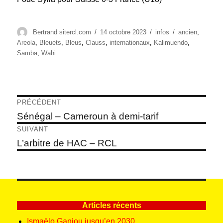
Auteur
Publié
Catégories
Étiquettes
Bertrand sitercl.com
14 octobre 2023
infos
ancien
,
le
Areola
,
Bleuets
,
Bleus
,
Clauss
,
internationaux
,
Kalimuendo
,
Samba
,
Wahi
Navigation
PRÉCÉDENT
de
Article
Sénégal – Cameroun à demi-tarif
précédent :
l’article
SUIVANT
Article
L’arbitre de HAC – RCL
suivant :
Articles récents
Ismaëlo Ganiou jusqu’en 2030