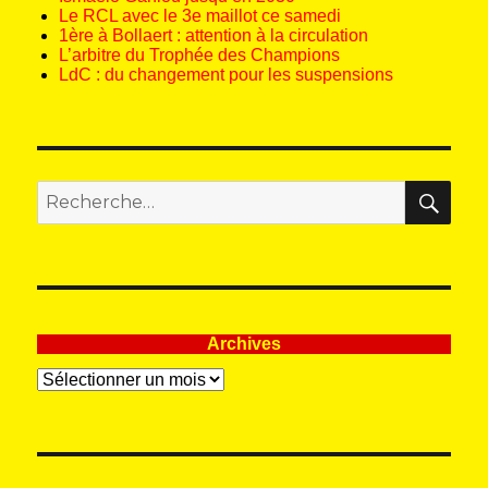
Le RCL avec le 3e maillot ce samedi
1ère à Bollaert : attention à la circulation
L’arbitre du Trophée des Champions
LdC : du changement pour les suspensions
REC
Recherche
pour
:
Archives
Archives