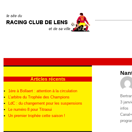
Nan
Articles récents
1ère à Bollaert : attention à la circulation
Auteur
Bertra
L’arbitre du Trophée des Champions
Publié
3 janv
LdC : du changement pour les suspensions
le
Catégo
infos
Le numéro 8 pour Titraoui
Étique
Canal
Un premier trophée cette saison !
progr