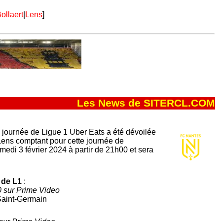
ollaert
|
Lens
]
Les News de SITERCL.COM
journée de Ligue 1 Uber Eats a été dévoilée
Lens comptant pour cette journée de
edi 3 février 2024 à partir de 21h00 et sera
 de L1
:
0 sur Prime Video
Saint-Germain