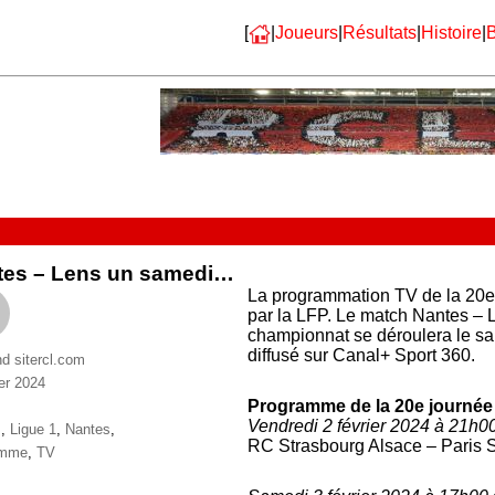
[
|
Joueurs
|
Résultats
|
Histoire
|
B
tes – Lens un samedi…
La programmation TV de la 20e 
par la LFP. Le match Nantes – 
championnat se déroulera le sam
diffusé sur Canal+ Sport 360.
nd sitercl.com
ier 2024
ries
Programme de la 20e journée
Vendredi 2 février 2024 à 21h0
ttes
+
,
Ligue 1
,
Nantes
,
RC Strasbourg Alsace – Paris 
amme
,
TV