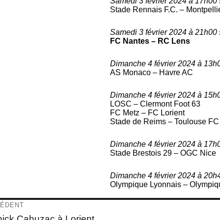
Samedi 3 février 2024 à 17h00 
Stade Rennais F.C. – Montpelli
Samedi 3 février 2024 à 21h00 
FC Nantes – RC Lens
Dimanche 4 février 2024 à 13h
AS Monaco – Havre AC
Dimanche 4 février 2024 à 15h
LOSC – Clermont Foot 63
FC Metz – FC Lorient
Stade de Reims – Toulouse FC
Dimanche 4 février 2024 à 17h
Stade Brestois 29 – OGC Nice
Dimanche 4 février 2024 à 20h
Olympique Lyonnais – Olympiqu
igation
ÉDENT
e
ick Cahuzac à Lorient