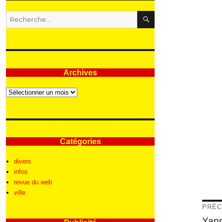
RECHERCHE
Recherche
pour
:
Archives
Archives
Catégories
divers
infos
revue du web
ville
Nav
PRÉC
de
Articl
Yann