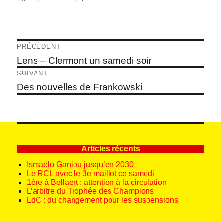
Navigation
PRÉCÉDENT
de
Article
Lens – Clermont un samedi soir
précédent :
l’article
SUIVANT
Article
Des nouvelles de Frankowski
suivant :
Articles récents
Ismaëlo Ganiou jusqu’en 2030
Le RCL avec le 3e maillot ce samedi
1ère à Bollaert : attention à la circulation
L’arbitre du Trophée des Champions
LdC : du changement pour les suspensions