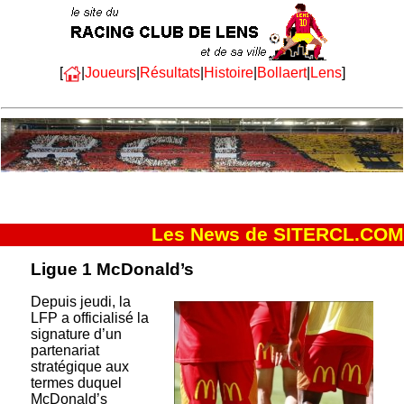
[
|
Joueurs
|
Résultats
|
Histoire
|
Bollaert
|
Lens
]
Les News de SITERCL.COM
Ligue 1 McDonald’s
Depuis jeudi, la
LFP a officialisé la
signature d’un
partenariat
stratégique aux
termes duquel
McDonald’s