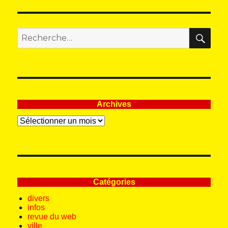
REC
Recherche
pour
:
Archives
Archives
Catégories
divers
infos
revue du web
ville