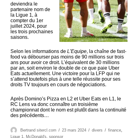
deviendra le
partenaire nom de
la Ligue 1, à
compter du 1er
juillet 2024, pour
les trois prochaines
saisons.
Selon les informations de
L’Equipe
, la chaîne de fast-
food va débourser pas moins de 90 millions sur trois
ans pour avoir ce droit. L’équivalent de 30 millions
par an, soit environ le double de ce que paie Uber
Eats actuellement. Une victoire pour la LFP qui ne
s’attend toutefois plus à une telle réussite pour ses
droits TV toujours en cours de négociations.
Après Domino’s Pizza en L2 et Uber Eats en L1, le
RC Lens va donc connaître un troisième
championnat dont le nom est plutôt dans la continuité
des précédents…
Auteur
Publié
Catégories
Étiquettes
Bertrand sitercl.com
23 mars 2024
divers
finance
,
le
Ligue 1
,
McDonald's
,
sponsor