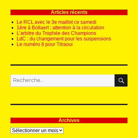
Articles récents
Le RCL avec le 3e maillot ce samedi
1ère à Bollaert : attention à la circulation
L’arbitre du Trophée des Champions
LdC : du changement pour les suspensions
Le numéro 8 pour Titraoui
REC
Recherche
pour
:
Archives
Archives