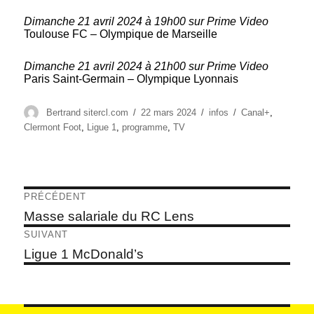
Dimanche 21 avril 2024 à 19h00 sur Prime Video
Toulouse FC – Olympique de Marseille
Dimanche 21 avril 2024 à 21h00 sur Prime Video
Paris Saint-Germain – Olympique Lyonnais
Auteur
Publié
Catégories
Étiquettes
Bertrand sitercl.com
22 mars 2024
infos
Canal+
,
le
Clermont Foot
,
Ligue 1
,
programme
,
TV
Navigation
PRÉCÉDENT
de
Article
Masse salariale du RC Lens
précédent :
l’article
SUIVANT
Article
Ligue 1 McDonald’s
suivant :