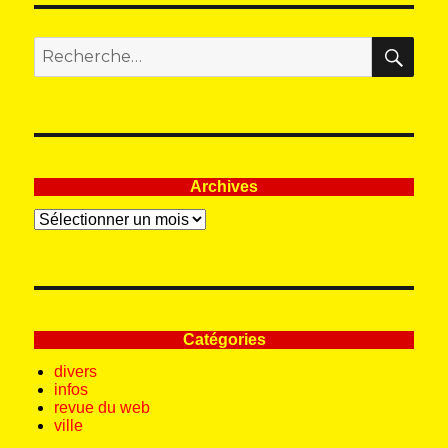
REC
Recherche
pour
:
Archives
Archives
Catégories
divers
infos
revue du web
ville