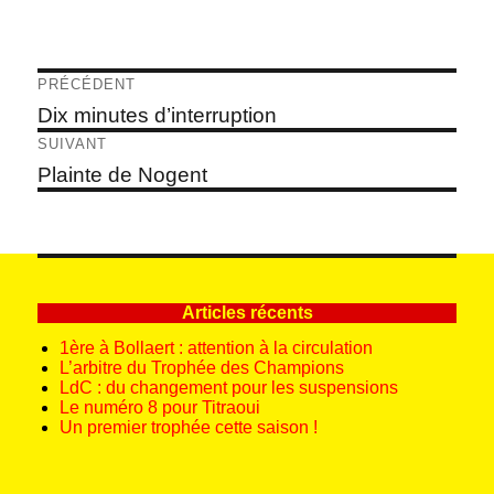
Navigation
PRÉCÉDENT
de
Article
Dix minutes d’interruption
précédent :
l’article
SUIVANT
Article
Plainte de Nogent
suivant :
Articles récents
1ère à Bollaert : attention à la circulation
L’arbitre du Trophée des Champions
LdC : du changement pour les suspensions
Le numéro 8 pour Titraoui
Un premier trophée cette saison !