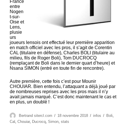
France
entre
Nogen
t-sur-
Oise et
Lens,
plusie
urs
joueurs lensois ont effectué leur première apparition
en match officiel avec les pros, il s’agit de Corentin
CAL (titulaire en défense), Charles BOLI (titulaire au
milieu, fils de Roger Boli), Tom DUCROCQ
(remplaçant de Boli dans le dernier quart d’heure) et
Nsana SIMON (entré en toute fin de rencontre).
Autre première, cette fois c’est pour Mounir
CHOUIAR. Bien entendu, l’attaquant a déjà joué par
de nombreuses reprises avec les pros mais il n’y
avait jamais marqué. C’est donc maintenant le cas et
en plus, un doublé !
Auteur
Publié
Catégories
Étiquettes
Bertrand sitercl.com
18 novembre 2018
infos
Boli
,
le
Cal
,
Chouiar
,
Ducrocq
,
Simon
,
stats