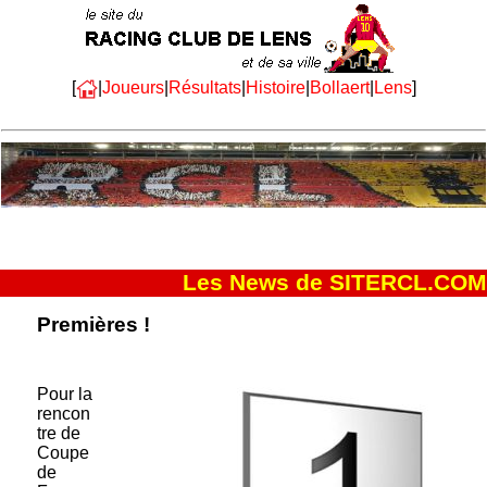
[
|
Joueurs
|
Résultats
|
Histoire
|
Bollaert
|
Lens
]
Les News de SITERCL.COM
Premières !
Pour la
rencon
tre de
Coupe
de