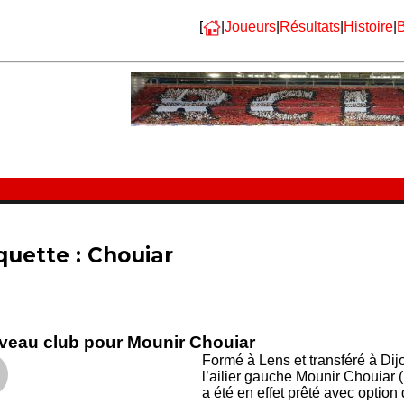
[
|
Joueurs
|
Résultats
|
Histoire
|
B
quette :
Chouiar
veau club pour Mounir Chouiar
Formé à Lens et transféré à Dijo
l’ailier gauche Mounir Chouiar (
a été en effet prêté avec optio