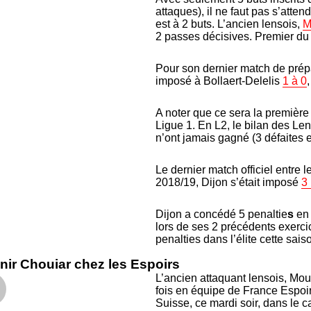
attaques), il ne faut pas s’atten
est à 2 buts. L’ancien lensois,
M
2 passes décisives. Premier du
Pour son dernier match de prépa
imposé à Bollaert-Delelis
1 à 0
A noter que ce sera la première
Ligue 1. En L2, le bilan des Len
n’ont jamais gagné (3 défaites e
Le dernier match officiel entre
2018/19, Dijon s’était imposé
3 
Dijon a concédé 5 penaltie
s
en 
lors de ses 2 précédents exerci
penalties dans l’élite cette sais
ir Chouiar chez les Espoirs
L’ancien attaquant lensois, Mou
fois en équipe de France Espoirs
Suisse, ce mardi soir, dans le c