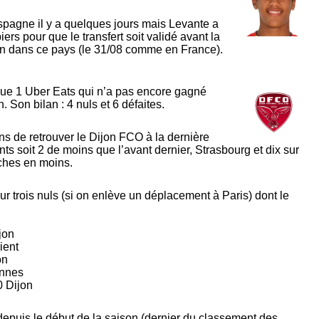
 l’Espagne il y a quelques jours mais Levante a
ers pour que le transfert soit validé avant la
ion dans ce pays (le 31/08 comme en France).
igue 1 Uber Eats qui n’a pas encore gagné
. Son bilan : 4 nuls et 6 défaites.
s de retrouver le Dijon FCO à la dernière
s soit 2 de moins que l’avant dernier, Strasbourg et dix sur
ches en moins.
sur trois nuls (si on enlève un déplacement à Paris) dont le
jon
ient
on
ennes
0 Dijon
depuis le début de la saison (dernier du classement des