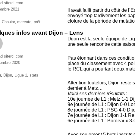
nd sitercl.com
embre 2021
Il avait failli partir du côté de
ries
envoyé trop tardivement les papi
clôture de la période de mutat
ttes
,
Chouiar
,
mercato
,
prêt
ques infos avant Dijon – Lens
Dijon est la seule équipe de L
une seule rencontre cette saison
nd sitercl.com
Pas étonnant dans ces condition
vembre 2020
place du classement avec 4 point
ries
le RCL qui a pourtant deux mat
ttes
r
,
Dijon
,
Ligue 1
,
stats
Attention toutefois, Dijon reste 
dernier à Metz…
Voici ses derniers résultat
s :
10e journée de L1 : Metz 1-1 Di
9e journée de L1 : Dijon 0-0 Lor
8e journée de L1 : PSG 4-0 Dij
7e journée de L1 : Dijon 1-1 R
6e journée de L1 : Bordeaux 3-
Avec seulement 5 buts inscrits 