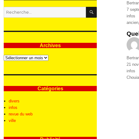
Auteur
Bertra
RECHERCHE
Publié
7 sept
Recherche
le
Catégo
infos
pour
Étique
ancien
:
Quel
Archives
Archives
Auteur
Bertra
Publié
21 no
le
Catégo
infos
Étique
Chouia
Catégories
divers
infos
revue du web
ville