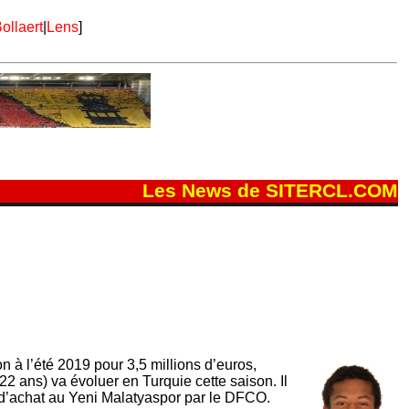
ollaert
|
Lens
]
Les News de SITERCL.COM
n à l’été 2019 pour 3,5 millions d’euros,
22 ans) va évoluer en Turquie cette saison. Il
n d’achat au Yeni Malatyaspor par le DFCO.