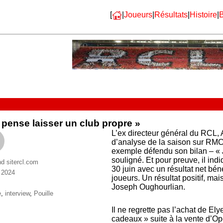
[
|
Joueurs
|
Résultats
|
Histoire
|
B
 pense laisser un club propre »
L’ex directeur général du RCL,
d’analyse de la saison sur RM
exemple défendu son bilan – «
souligné. Et pour preuve, il ind
nd sitercl.com
30 juin avec un résultat net bén
n 2024
joueurs. Un résultat positif, ma
ries
Joseph Oughourlian.
ttes
e
,
interview
,
Pouille
Il ne regrette pas l’achat de El
cadeaux » suite à la vente d’O