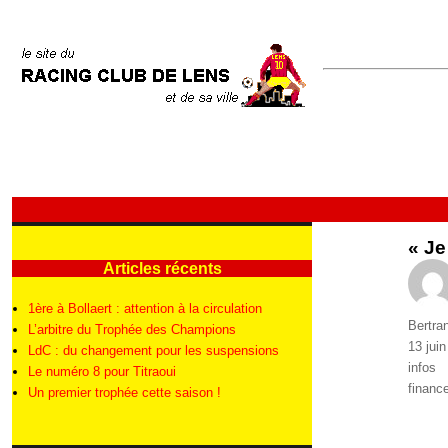
« Je
Articles récents
1ère à Bollaert : attention à la circulation
Auteur
Bertra
L’arbitre du Trophée des Champions
Publié
13 jui
LdC : du changement pour les suspensions
le
Catégo
infos
Le numéro 8 pour Titraoui
Étique
financ
Un premier trophée cette saison !