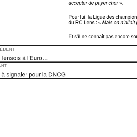
accepter de payer cher
».
Pour lui, la Ligue des champion
du RC Lens : «
Mais on n’allait
Et s’il ne connaît pas encore so
igation
ÉDENT
e
s lensois à l’Euro…
dent :
ticle
ANT
e
 à signaler pour la DNCG
t :