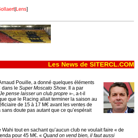
ollaert
|
Lens
]
Les News de SITERCL.COM
 Arnaud Pouille, a donné quelques éléments
C dans le
Super Moscato Show
. Il a par
Je pense laisser un club propre
»-, a-t-il
ique que le Racing allait terminer la saison au
éficiaire de 15 à 17 M€ avant les ventes de
is sans doute pas autant que ce qu’espérait
ye Wahi tout en sachant qu’aucun club ne voulait faire « de
penda pour 45 M€. «
Quand on vend bien, il faut aussi