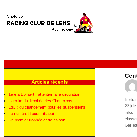
Cent
Articles récents
1ère à Bollaert : attention à la circulation
Auteur
Bertra
L’arbitre du Trophée des Champions
Publié
22 jui
LdC : du changement pour les suspensions
le
Catégo
infos
Le numéro 8 pour Titraoui
Étique
class
Un premier trophée cette saison !
Gaillet