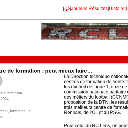
[
|
Joueurs
|
Résultats
|
Histoire
|
B
re de formation : peut mieux faire…
La Direction technique nationa
centres de formation de trente-t
les dix-huit de Ligue 1, onze de
commission nationale paritaire 
nd sitercl.com
des métiers du football (CCNMF)
n 2024
proposition de la DTN, les résul
ries
trois meilleurs centre de format
ttes
ement
,
formation
,
la
Rennais, de l’OL et du PSG.
te
Pour celui du RC Lens, on peut 