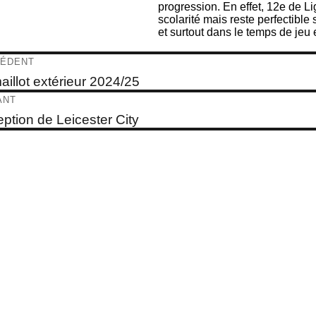
progression. En effet, 12e de Ligu
scolarité mais reste perfectible
et surtout dans le temps de jeu
igation
ÉDENT
e
aillot extérieur 2024/25
dent :
ticle
ANT
e
ption de Leicester City
t :