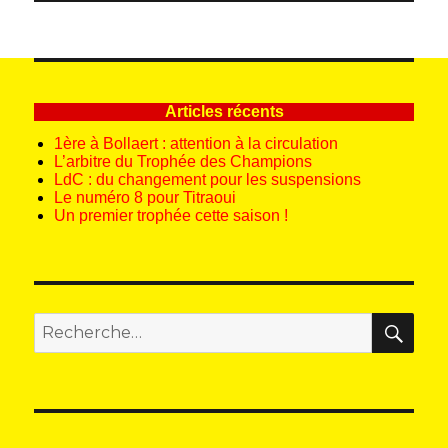
suivant :
Articles récents
1ère à Bollaert : attention à la circulation
L’arbitre du Trophée des Champions
LdC : du changement pour les suspensions
Le numéro 8 pour Titraoui
Un premier trophée cette saison !
REC
Recherche
pour
: