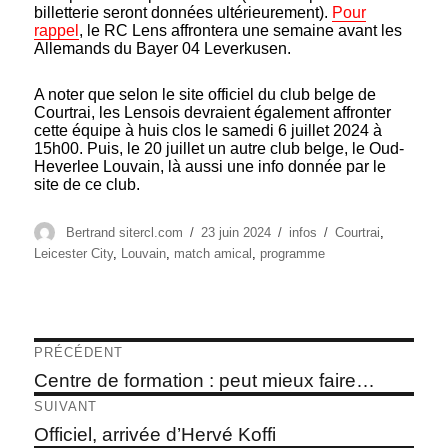
billetterie seront données ultérieurement).
Pour
rappel
, le RC Lens affrontera une semaine avant les
Allemands du Bayer 04 Leverkusen.
A noter que selon le site officiel du club belge de
Courtrai, les Lensois devraient également affronter
cette équipe à huis clos le samedi 6 juillet 2024 à
15h00. Puis, le 20 juillet un autre club belge, le Oud-
Heverlee Louvain, là aussi une info donnée par le
site de ce club.
Auteur
Publié
Catégories
Étiquettes
Bertrand sitercl.com
23 juin 2024
infos
Courtrai
,
le
Leicester City
,
Louvain
,
match amical
,
programme
Navigation
PRÉCÉDENT
de
Article
Centre de formation : peut mieux faire…
précédent :
l’article
SUIVANT
Article
Officiel, arrivée d’Hervé Koffi