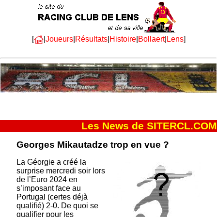
[
|
Joueurs
|
Résultats
|
Histoire
|
Bollaert
|
Lens
]
Les News de SITERCL.COM
Georges Mikautadze trop en vue ?
La Géorgie a créé la
surprise mercredi soir lors
de l’Euro 2024 en
s’imposant face au
Portugal (certes déjà
qualifié) 2-0. De quoi se
qualifier pour les