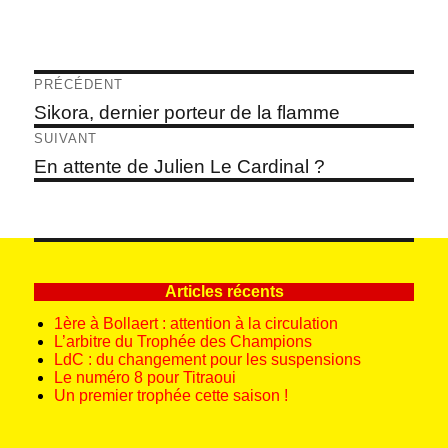
Navigation
PRÉCÉDENT
de
Article
Sikora, dernier porteur de la flamme
précédent :
l’article
SUIVANT
Article
En attente de Julien Le Cardinal ?
suivant :
Articles récents
1ère à Bollaert : attention à la circulation
L’arbitre du Trophée des Champions
LdC : du changement pour les suspensions
Le numéro 8 pour Titraoui
Un premier trophée cette saison !