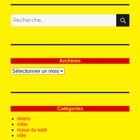
REC
Recherche
pour
:
Archives
Archives
Catégories
divers
infos
revue du web
ville