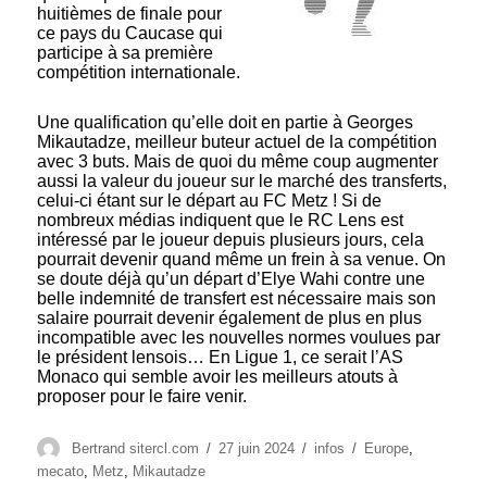
huitièmes de finale pour
ce pays du Caucase qui
participe à sa première
compétition internationale.
Une qualification qu’elle doit en partie à Georges
Mikautadze, meilleur buteur actuel de la compétition
avec 3 buts. Mais de quoi du même coup augmenter
aussi la valeur du joueur sur le marché des transferts,
celui-ci étant sur le départ au FC Metz ! Si de
nombreux médias indiquent que le RC Lens est
intéressé par le joueur depuis plusieurs jours, cela
pourrait devenir quand même un frein à sa venue. On
se doute déjà qu’un départ d’Elye Wahi contre une
belle indemnité de transfert est nécessaire mais son
salaire pourrait devenir également de plus en plus
incompatible avec les nouvelles normes voulues par
le président lensois… En Ligue 1, ce serait l’AS
Monaco qui semble avoir les meilleurs atouts à
proposer pour le faire venir.
Auteur
Publié
Catégories
Étiquettes
Bertrand sitercl.com
27 juin 2024
infos
Europe
,
le
mecato
,
Metz
,
Mikautadze