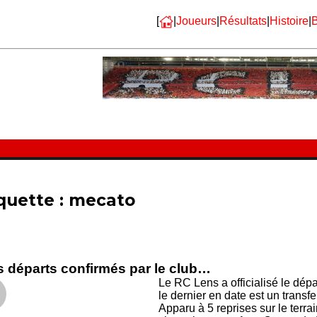
[
|
Joueurs
|
Résultats
|
Histoire
|
B
quette :
mecato
s départs confirmés par le club…
Le RC Lens a officialisé le dép
le dernier en date est un transfe
Apparu à 5 reprises sur le terr