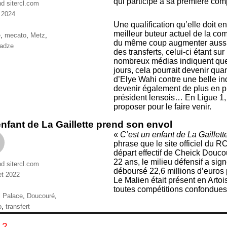
qui participe à sa première comp
nd sitercl.com
n 2024
ries
Une qualification qu’elle doit 
meilleur buteur actuel de la com
ttes
e
,
mecato
,
Metz
,
du même coup augmenter aussi 
tadze
des transferts, celui-ci étant su
nombreux médias indiquent que 
jours, cela pourrait devenir qu
d’Elye Wahi contre une belle in
devenir également de plus en p
président lensois… En Ligue 1, 
proposer pour le faire venir.
nfant de La Gaillette prend son envol
«
C’est un enfant de La Gaillett
phrase que le site officiel du
départ effectif de Cheick Douco
22 ans, le milieu défensif a sig
nd sitercl.com
déboursé 22,6 millions d’euros 
let 2022
Le Malien était présent en Artoi
ries
toutes compétitions confondues
ttes
l Palace
,
Doucouré
,
o
,
transfert
gination
GE
PAGE
2