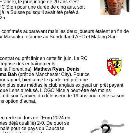
rance), le joueur âgé de 20 ans s’est
FC Sion pour une durée de cinq ans, soit
jà la Suisse puisqu’il avait été prêté à
25.
 confirmés auparavant mais les deux joueurs étaient en fin de
rthur Masuaku retourne au Sunderland AFC et Malang Sarr
ontrat ou prêt finir en cette fin juin. Le RC
a reprise des entraînements…
e la Fiorentina),
Mathew Ryan
,
Denis
uma Bah
(prêt de Manchester City). Pour ce
 pour rappel, bien aimé le garder en prêt une
n plusieurs médias le club anglais exigeait un prêt payant
 que Lens a refusé. L’OGC Nice a peut-être été moins
rcredi soir l’arrivée du défenseur de 19 ans pour cette saison,
ns option d’achat.
rcredi soir lors de l’Euro 2024 en
tes déjà qualifié) 2-0. De quoi se
 finale pour ce pays du Caucase