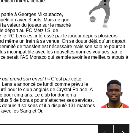
étition internationale.
en partie à Georges Mikautadze,
pétition avec 3 buts. Mais de quoi
la valeur du joueur sur le marché
r le départ au FC Metz ! Si de
le RC Lens est intéressé par le joueur depuis plusieurs
and même un frein à sa venue. On se doute déjà qu’un départ
demnité de transfert est nécessaire mais son salaire pourrait
lus incompatible avec les nouvelles normes voulues par le
ce serait l’AS Monaco qui semble avoir les meilleurs atouts à
e qui prend son envol !
» C’est par cette
 RC Lens a annoncé ce lundi comme prévu le
uré pour le club anglais de Crystal Palace. À
né pour cinq ans. Le club londonien a
plus 5 de bonus pour s’attacher ses services.
s depuis 4 saisons et il a disputé 131 matches
 avec les Sang et Or.