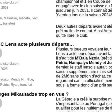
championnat et 1 en Coupe de F
nd sitercl.com
engagé avec le club suisse du 
et 2026
jusqu’en juin 2031. Il connaît dé
ries
Yverdon lors de la saison 2024/
ttes
on
,
Masuaku
,
mecato
,
Sarr
,
.
,
transfert
Deux autres départs avaient été
prêt ou fin de contrat. Ainsi A
quitte libre le club.
C Lens acte plusieurs départs…
Plusieurs joueurs voyaient leur c
Lens a acté leur départ avant l
Il s’agit de
M’Bala Nzola
(prêt d
Petric
,
Nampalys Mendy
et
J
nd sitercl.com
dernier, le staff lensois aurait,
n 2025
saison supplémentaire mais selo
ries
de 2M€ sans option d’achat, ce
ttes
ecato
,
Mendy N.
,
Nice
,
regardant car il a officialisé me
,
Petric
,
Ryan
,
transfert
sous la forme donc d’un prêt sa
ges Mikautadze trop en vue ?
La Géorgie a créé la surprise me
s’imposant face au Portugal (cer
qualifier pour les huitièmes de