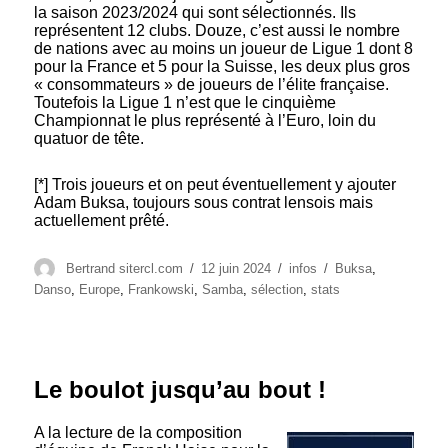
la saison 2023/2024 qui sont sélectionnés. Ils
représentent 12 clubs. Douze, c’est aussi le nombre
de nations avec au moins un joueur de Ligue 1 dont 8
pour la France et 5 pour la Suisse, les deux plus gros
« consommateurs » de joueurs de l’élite française.
Toutefois la Ligue 1 n’est que le cinquième
Championnat le plus représenté à l’Euro, loin du
quatuor de tête.
[*] Trois joueurs et on peut éventuellement y ajouter
Adam Buksa, toujours sous contrat lensois mais
actuellement prêté.
Auteur
Publié
Catégories
Étiquettes
Bertrand sitercl.com
12 juin 2024
infos
Buksa
,
le
Danso
,
Europe
,
Frankowski
,
Samba
,
sélection
,
stats
Le boulot jusqu’au bout !
A la lecture de la composition