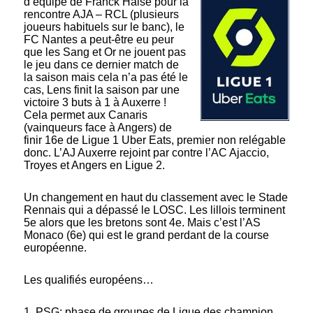
d’équipe de Franck Haise pour la
rencontre AJA – RCL (plusieurs
joueurs habituels sur le banc), le
FC Nantes a peut-être eu peur
que les Sang et Or ne jouent pas
le jeu dans ce dernier match de
la saison mais cela n’a pas été le
cas, Lens finit la saison par une
victoire 3 buts à 1 à Auxerre !
Cela permet aux Canaris
(vainqueurs face à Angers) de
finir 16e de Ligue 1 Uber Eats, premier non relégable
donc. L’AJ Auxerre rejoint par contre l’AC Ajaccio,
Troyes et Angers en Ligue 2.
Un changement en haut du classement avec le Stade
Rennais qui a dépassé le LOSC. Les lillois terminent
5e alors que les bretons sont 4e. Mais c’est l’AS
Monaco (6e) qui est le grand perdant de la course
européenne.
Les qualifiés européens…
1. PSG: phase de groupes de Ligue des champion