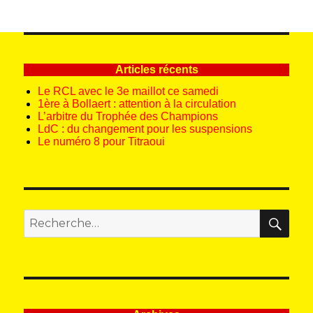
publications
E
SUIV
ANT
E
Articles récents
Le RCL avec le 3e maillot ce samedi
1ère à Bollaert : attention à la circulation
L’arbitre du Trophée des Champions
LdC : du changement pour les suspensions
Le numéro 8 pour Titraoui
REC
Recherche
pour
: