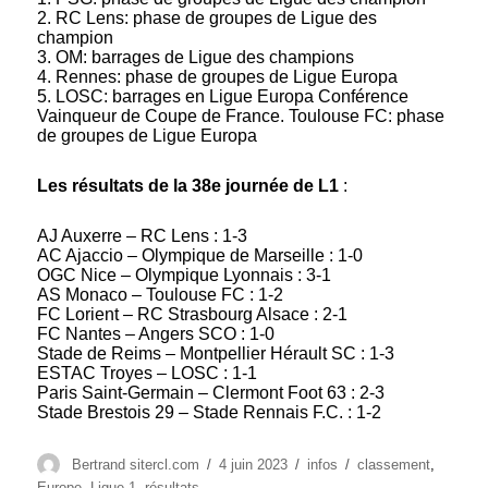
2. RC Lens: phase de groupes de Ligue des
champion
3. OM: barrages de Ligue des champions
4. Rennes: phase de groupes de Ligue Europa
5. LOSC: barrages en Ligue Europa Conférence
Vainqueur de Coupe de France. Toulouse FC: phase
de groupes de Ligue Europa
Les résultats de la 38e journée de L1
:
AJ Auxerre – RC Lens : 1-3
AC Ajaccio – Olympique de Marseille : 1-0
OGC Nice – Olympique Lyonnais : 3-1
AS Monaco – Toulouse FC : 1-2
FC Lorient – RC Strasbourg Alsace : 2-1
FC Nantes – Angers SCO : 1-0
Stade de Reims – Montpellier Hérault SC : 1-3
ESTAC Troyes – LOSC : 1-1
Paris Saint-Germain – Clermont Foot 63 : 2-3
Stade Brestois 29 – Stade Rennais F.C. : 1-2
Auteur
Publié
Catégories
Étiquettes
Bertrand sitercl.com
4 juin 2023
infos
classement
,
le
Europe
,
Ligue 1
,
résultats