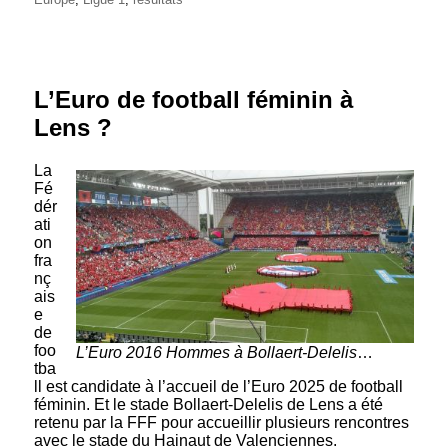
L’Euro de football féminin à
Lens ?
La
Fé
dér
ati
on
fra
nç
ais
e
de
foo
L’Euro 2016 Hommes à Bollaert-Delelis
…
tba
ll est candidate à l’accueil de l’Euro 2025 de football
féminin. Et le stade Bollaert-Delelis de Lens a été
retenu par la FFF pour accueillir plusieurs rencontres
avec le stade du Hainaut de Valenciennes.