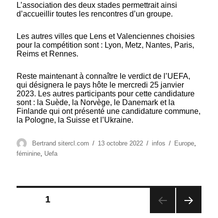
L’association des deux stades permettrait ainsi
d’accueillir toutes les rencontres d’un groupe.
Les autres villes que Lens et Valenciennes choisies
pour la compétition sont : Lyon, Metz, Nantes, Paris,
Reims et Rennes.
Reste maintenant à connaître le verdict de l’UEFA,
qui désignera le pays hôte le mercredi 25 janvier
2023. Les autres participants pour cette candidature
sont : la Suède, la Norvège, le Danemark et la
Finlande qui ont présenté une candidature commune,
la Pologne, la Suisse et l’Ukraine.
Auteur
Publié
Catégories
Étiquettes
Bertrand sitercl.com
13 octobre 2022
infos
Europe
,
le
féminine
,
Uefa
Pagination
PAGE
1
des
PAG