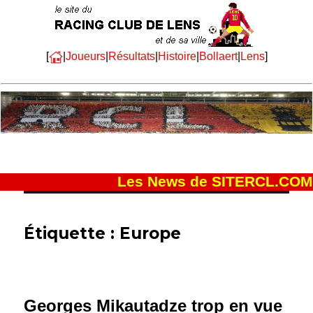
[
|
Joueurs
|
Résultats
|
Histoire
|
Bollaert
|
Lens
]
Les News de SITERCL.COM
Étiquette :
Europe
Georges Mikautadze trop en vue