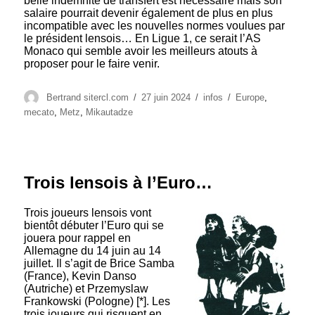
belle indemnité de transfert est nécessaire mais son
salaire pourrait devenir également de plus en plus
incompatible avec les nouvelles normes voulues par
le président lensois… En Ligue 1, ce serait l’AS
Monaco qui semble avoir les meilleurs atouts à
proposer pour le faire venir.
Auteur
Publié
Catégories
Étiquettes
Bertrand sitercl.com
27 juin 2024
infos
Europe
,
le
mecato
,
Metz
,
Mikautadze
Trois lensois à l’Euro…
Trois joueurs lensois vont
bientôt débuter l’Euro qui se
jouera pour rappel en
Allemagne du 14 juin au 14
juillet. Il s’agit de Brice Samba
(France), Kevin Danso
(Autriche) et Przemyslaw
Frankowski (Pologne) [*]. Les
trois joueurs qui risquent en