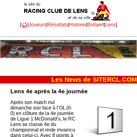
[
|
Joueurs
|
Résultats
|
Histoire
|
Bollaert
|
Lens
]
Les News de SITERCL.COM
Lens 4e après la 4e journée
Après son match nul
dimanche soir face à l’OL (0-
0) en clôture de la 4e journée
de Ligue 1 McDonald’s, le RC
Lens se classe 4e du
championnat et reste invaincu
dans celui-ci. Avec 8 points à