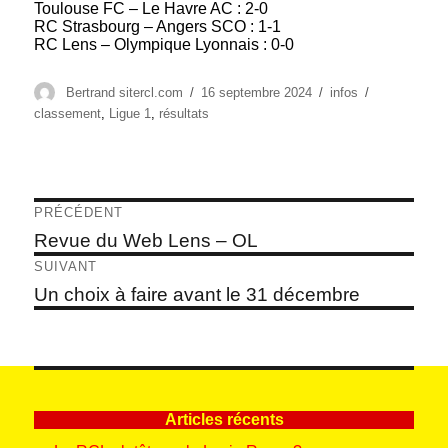
Toulouse FC – Le Havre AC : 2-0
RC Strasbourg – Angers SCO : 1-1
RC Lens – Olympique Lyonnais : 0-0
Auteur
Publié
Catégories
Étiquettes
Bertrand sitercl.com
16 septembre 2024
infos
le
classement
,
Ligue 1
,
résultats
Navigation
PRÉCÉDENT
de
Article
Revue du Web Lens – OL
précédent :
l’article
SUIVANT
Article
Un choix à faire avant le 31 décembre
suivant :
Articles récents