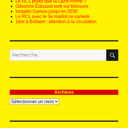
Le RCL plutôt que la Lazio Rome ?
Odsonne Édouard sorti sur blessure
Ismaëlo Ganiou jusqu’en 2030
Le RCL avec le 3e maillot ce samedi
1ère à Bollaert : attention à la circulation
REC
Recherche
pour
:
Archives
Archives