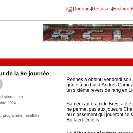
[
|
Joueurs
|
Résultats
|
Histoire
|
B
t de la 9e journée
Rennes a obtenu vendredi soir 
grâce à un but d’Andres Gomez 
un sixième revers de rang en Li
nd sitercl.com
obre 2024
Samedi après-midi, Brest a été 
ries
ne permet pas aux joueurs Cha
au classement qui joueront ce s
ttes
1
,
programme
,
résultats
Bollaert-Delelis.