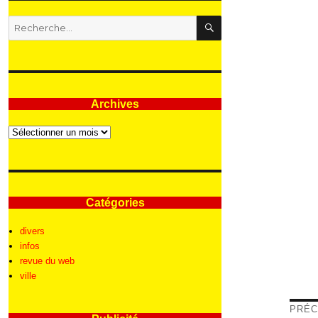
RECHERCHE
Recherche
pour
:
Archives
Archives
Catégories
divers
infos
revue du web
ville
Nav
PRÉC