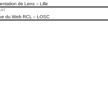
e
entation de Lens – Lille
dent :
ticle
ANT
e
ue du Web RCL – LOSC
t :