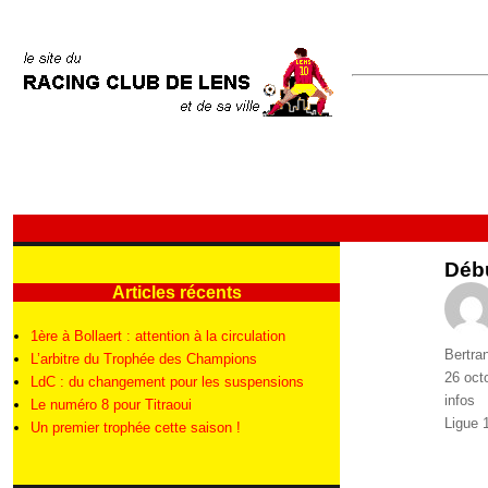
Débu
Articles récents
1ère à Bollaert : attention à la circulation
Auteur
Bertra
L’arbitre du Trophée des Champions
Publié
26 oct
LdC : du changement pour les suspensions
le
Catégo
infos
Le numéro 8 pour Titraoui
Étique
Ligue 
Un premier trophée cette saison !