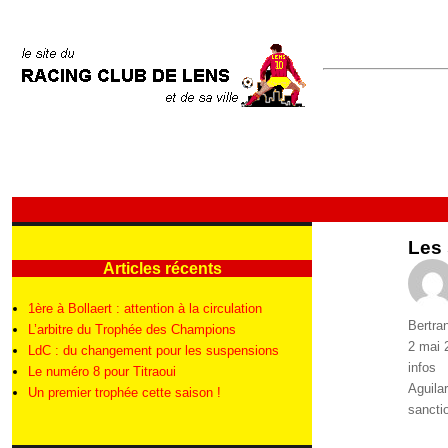
Les 
Articles récents
1ère à Bollaert : attention à la circulation
Auteur
Bertra
L’arbitre du Trophée des Champions
Publié
2 mai 
LdC : du changement pour les suspensions
le
Catégo
infos
Le numéro 8 pour Titraoui
Étique
Aguilar
Un premier trophée cette saison !
sancti