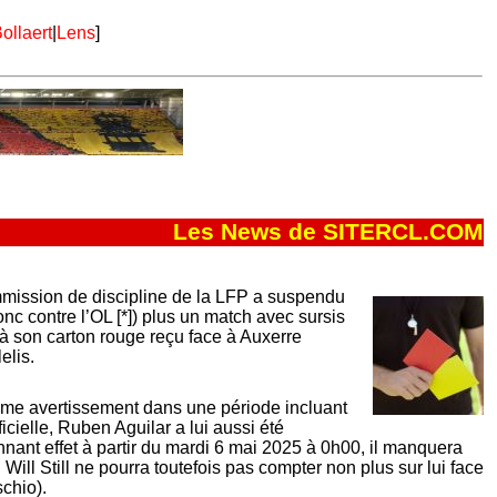
ollaert
|
Lens
]
Les News de SITERCL.COM
mmission de discipline de la LFP a suspendu
nc contre l’OL [*]) plus un match avec sursis
 à son carton rouge reçu face à Auxerre
elis.
ième avertissement dans une période incluant
icielle, Ruben Aguilar a lui aussi été
nant effet à partir du mardi 6 mai 2025 à 0h00, il manquera
 Will Still ne pourra toutefois pas compter non plus sur lui face
schio).