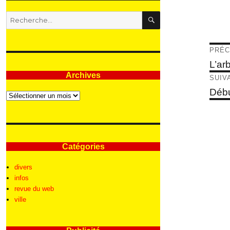
RECHERCHE
Recherche
pour
:
Nav
PRÉC
de
Articl
L’ar
précé
Archives
l’ar
SUIV
Articl
Débu
Archives
suivan
Catégories
divers
infos
revue du web
ville