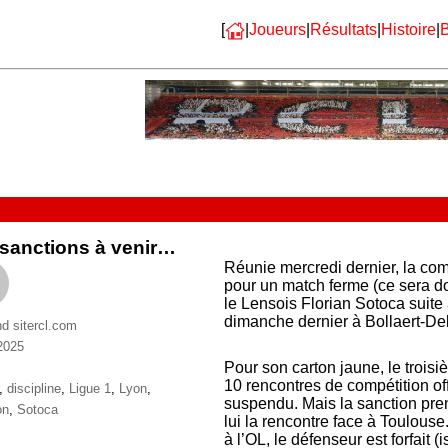
[
|
Joueurs
|
Résultats
|
Histoire
|
B
sanctions à venir…
Réunie mercredi dernier, la co
pour un match ferme (ce sera do
le Lensois Florian Sotoca suite
dimanche dernier à Bollaert-Del
nd sitercl.com
2025
ries
Pour son carton jaune, le trois
10 rencontres de compétition off
ttes
,
discipline
,
Ligue 1
,
Lyon
,
suspendu. Mais la sanction pren
on
,
Sotoca
lui la rencontre face à Toulouse.
à l’OL, le défenseur est forfait (i