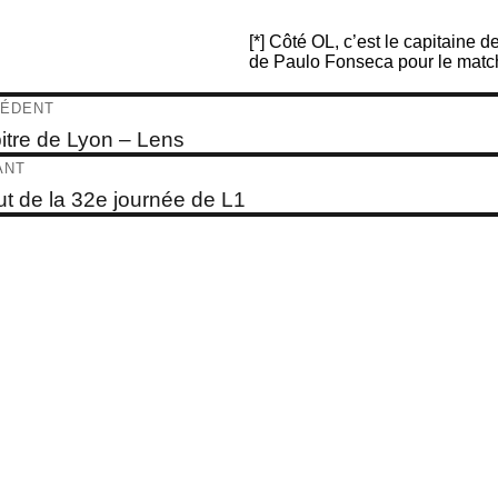
[*] Côté OL, c’est le capitaine 
de Paulo Fonseca pour le matc
igation
ÉDENT
e
bitre de Lyon – Lens
dent :
ticle
ANT
e
t de la 32e journée de L1
t :